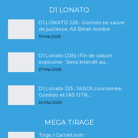
D1 LONATO
D1 LONATO J26 : Gomido se sauve
de justesse, AS Binah tombe
31 Mai 2026
D1 Lonato (J26) l Fin de saison
explosive : Sens interdit au…
27 Mai 2026
D1 Lonato J25 : l’ASCK couronnée,
Gomido et l’AS OTR…
24 Mai 2026
MEGA TIRAGE
Togo l Carnet noir :