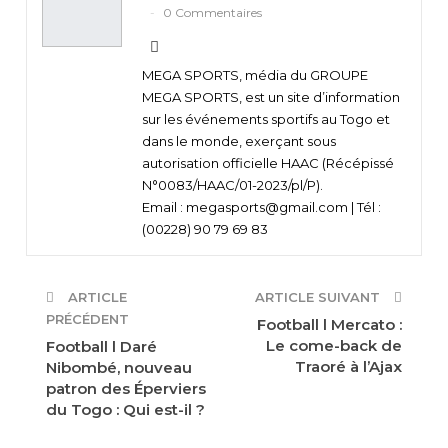
0 Commentaires
MEGA SPORTS, média du GROUPE
MEGA SPORTS, est un site d’information
sur les événements sportifs au Togo et
dans le monde, exerçant sous
autorisation officielle HAAC (Récépissé
N°0083/HAAC/01-2023/pl/P).
Email : megasports@gmail.com | Tél :
(00228) 90 79 69 83
ARTICLE
ARTICLE SUIVANT
PRÉCÉDENT
Football l Mercato :
Le come-back de
Football l Daré
Traoré à l’Ajax
Nibombé, nouveau
patron des Éperviers
du Togo : Qui est-il ?