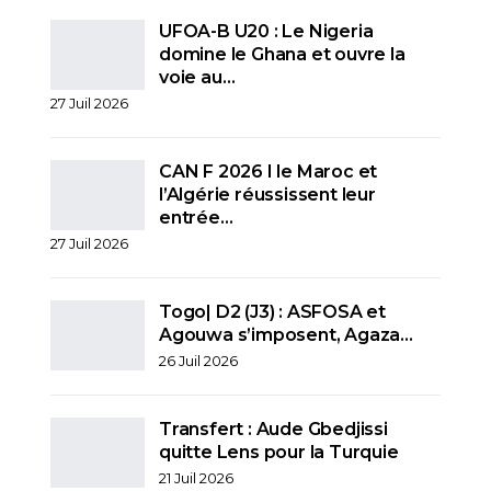
UFOA-B U20 : Le Nigeria
domine le Ghana et ouvre la
voie au…
27 Juil 2026
CAN F 2026 I le Maroc et
l’Algérie réussissent leur
entrée…
27 Juil 2026
Togo| D2 (J3) : ASFOSA et
Agouwa s’imposent, Agaza…
26 Juil 2026
Transfert : Aude Gbedjissi
quitte Lens pour la Turquie
21 Juil 2026