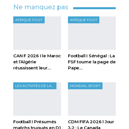
Ne manquez pas
AFRIQUE FOOT
AFRIQUE FOOT
CAN F 2026 I le Maroc
Football I Sénégal : La
et l’Algérie
FSF tourne la page de
réussissent leur…
Pape…
LES ACTIVITES DE LA FTF
MONDIAL SPORT
Football I Présumés
CDM FIFA 2026 l Jour
matchs truqués en D1
J-2 : Le Canada