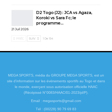
D2 Togo (J2) : JCA vs Agaza,
Koroki vs Sara Fc; le
programme…
21 Juil 2026
PRÉC.
SUIV.
1 De 154
MEGA SPORTS, média du GROUPE MEGA SPORTS, est un
site d’information sur les événements sportifs au Togo et dans
le monde, exerçant sous autorisation officielle HAAC
(Récépissé N°0083/HAAC/01-2023/pl/P).
Email : megasports@gmail.com
Tél : (00228) 90 79 69 83