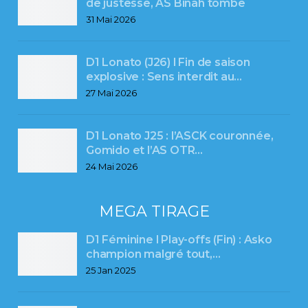
de justesse, AS Binah tombe
31 Mai 2026
D1 Lonato (J26) l Fin de saison
explosive : Sens interdit au…
27 Mai 2026
D1 Lonato J25 : l’ASCK couronnée,
Gomido et l’AS OTR…
24 Mai 2026
MEGA TIRAGE
D1 Féminine l Play-offs (Fin) : Asko
champion malgré tout,…
25 Jan 2025