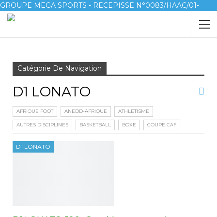
GROUPE MEGA SPORTS - RECEPISSE N°0083/HAAC/01-
2023/pl/P
Accueil
D1 LONATO
Catégorie De Navigation
D1 LONATO
AFRIQUE FOOT
ANEDD-AFRIQUE
ATHLETISME
AUTRES DISCIPLINES
BASKETBALL
BOXE
COUPE CAF
D1 LONATO