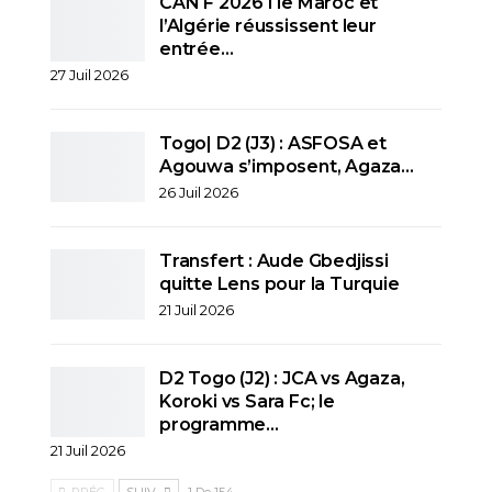
CAN F 2026 I le Maroc et
l’Algérie réussissent leur
entrée…
27 Juil 2026
Togo| D2 (J3) : ASFOSA et
Agouwa s’imposent, Agaza…
26 Juil 2026
Transfert : Aude Gbedjissi
quitte Lens pour la Turquie
21 Juil 2026
D2 Togo (J2) : JCA vs Agaza,
Koroki vs Sara Fc; le
programme…
21 Juil 2026
PRÉC.
SUIV.
1 De 154