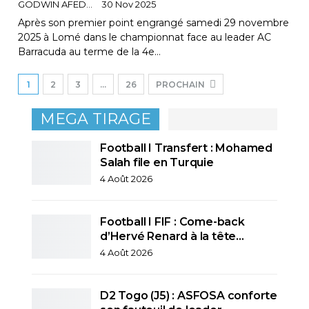
GODWIN AFEDO
30 Nov 2025
Après son premier point engrangé samedi 29 novembre
2025 à Lomé dans le championnat face au leader AC
Barracuda au terme de la 4e…
1
2
3
…
26
PROCHAIN
MEGA TIRAGE
Football I Transfert : Mohamed
Salah file en Turquie
4 Août 2026
Football I FIF : Come-back
d’Hervé Renard à la tête…
4 Août 2026
D2 Togo (J5) : ASFOSA conforte