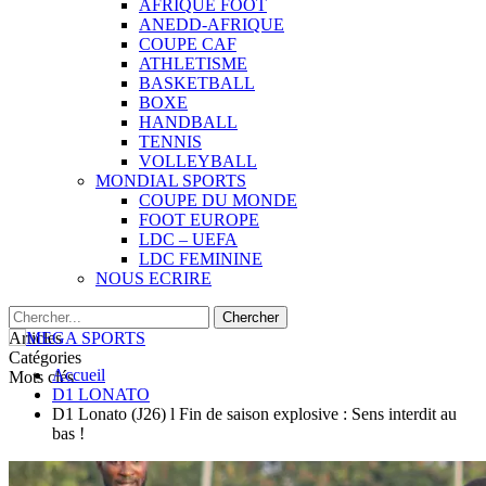
AFRIQUE FOOT
ANEDD-AFRIQUE
COUPE CAF
ATHLETISME
BASKETBALL
BOXE
HANDBALL
TENNIS
VOLLEYBALL
MONDIAL SPORTS
COUPE DU MONDE
FOOT EUROPE
LDC – UEFA
LDC FEMININE
NOUS ECRIRE
Articles
Catégories
Accueil
Mots clés
D1 LONATO
D1 Lonato (J26) l Fin de saison explosive : Sens interdit au
bas !