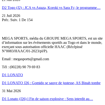
D2 Togo (J2) : JCA vs Agaza, Koroki vs Sara Fc; le programme…
21 Juil 2026
Préc.
Suiv.
1 De 154
MEGA SPORTS, média du GROUPE MEGA SPORTS, est un site
d’information sur les événements sportifs au Togo et dans le monde,
exerçant sous autorisation officielle HAAC (Récépissé
N°0083/HAAC/01-2023/pl/P).
Email : megasports@gmail.com
Tél : (00228) 90 79 69 83
D1 LONATO
D1 LONATO J26 : Gomido se sauve de justesse, AS Binah tombe
31 Mai 2026
D1 Lonato (J26) l Fin de saison explosive : Sens interdit au…