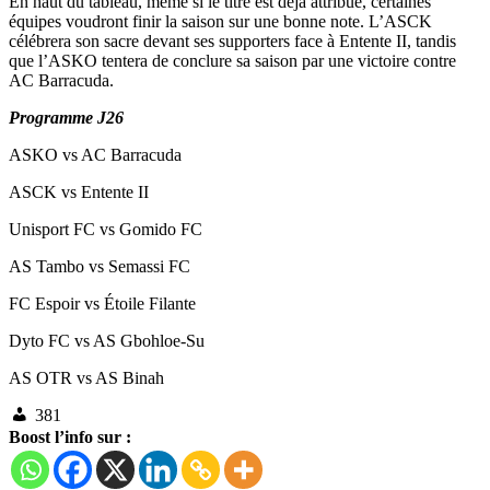
En haut du tableau, même si le titre est déjà attribué, certaines
équipes voudront finir la saison sur une bonne note. L’ASCK
célébrera son sacre devant ses supporters face à Entente II, tandis
que l’ASKO tentera de conclure sa saison par une victoire contre
AC Barracuda.
Programme J26
ASKO vs AC Barracuda
ASCK vs Entente II
Unisport FC vs Gomido FC
AS Tambo vs Semassi FC
FC Espoir vs Étoile Filante
Dyto FC vs AS Gbohloe-Su
AS OTR vs AS Binah
381
Boost l’info sur :