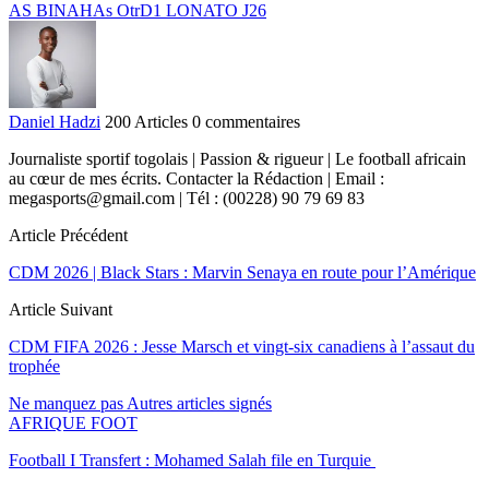
AS BINAH
As Otr
D1 LONATO J26
Daniel Hadzi
200 Articles
0 commentaires
Journaliste sportif togolais | Passion & rigueur | Le football africain
au cœur de mes écrits. Contacter la Rédaction | Email :
megasports@gmail.com | Tél : (00228) 90 79 69 83
Article Précédent
CDM 2026 | Black Stars : Marvin Senaya en route pour l’Amérique
Article Suivant
CDM FIFA 2026 : Jesse Marsch et vingt-six canadiens à l’assaut du
trophée
Ne manquez pas
Autres articles signés
AFRIQUE FOOT
Football I Transfert : Mohamed Salah file en Turquie