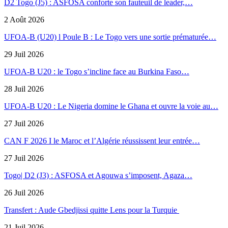
D2 Togo (J5) : ASFOSA conforte son fauteuil de leader,…
2 Août 2026
UFOA-B (U20) l Poule B : Le Togo vers une sortie prématurée…
29 Juil 2026
UFOA-B U20 : le Togo s’incline face au Burkina Faso…
28 Juil 2026
UFOA-B U20 : Le Nigeria domine le Ghana et ouvre la voie au…
27 Juil 2026
CAN F 2026 I le Maroc et l’Algérie réussissent leur entrée…
27 Juil 2026
Togo| D2 (J3) : ASFOSA et Agouwa s’imposent, Agaza…
26 Juil 2026
Transfert : Aude Gbedjissi quitte Lens pour la Turquie
21 Juil 2026