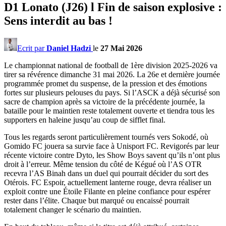
D1 Lonato (J26) l Fin de saison explosive :
Sens interdit au bas !
Ecrit par
Daniel Hadzi
le
27 Mai 2026
Le championnat national de football de 1ère division 2025-2026 va
tirer sa révérence dimanche 31 mai 2026. La 26e et dernière journée
programmée promet du suspense, de la pression et des émotions
fortes sur plusieurs pelouses du pays. Si l’ASCK a déjà sécurisé son
sacre de champion après sa victoire de la précédente journée, la
bataille pour le maintien reste totalement ouverte et tiendra tous les
supporters en haleine jusqu’au coup de sifflet final.
Tous les regards seront particulièrement tournés vers Sokodé, où
Gomido FC jouera sa survie face à Unisport FC. Revigorés par leur
récente victoire contre Dyto, les Show Boys savent qu’ils n’ont plus
droit à l’erreur. Même tension du côté de Kégué où l’AS OTR
recevra l’AS Binah dans un duel qui pourrait décider du sort des
Otérois. FC Espoir, actuellement lanterne rouge, devra réaliser un
exploit contre une Étoile Filante en pleine confiance pour espérer
rester dans l’élite. Chaque but marqué ou encaissé pourrait
totalement changer le scénario du maintien.