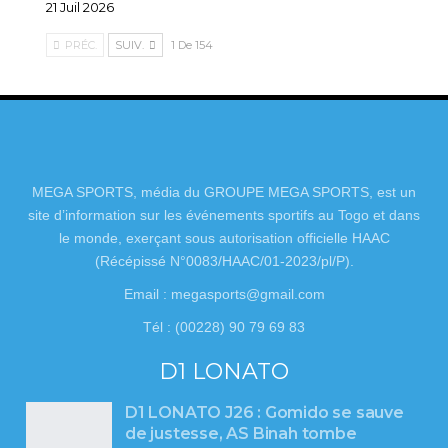
21 Juil 2026
PRÉC.
SUIV.
1 De 154
MEGA SPORTS, média du GROUPE MEGA SPORTS, est un
site d’information sur les événements sportifs au Togo et dans
le monde, exerçant sous autorisation officielle HAAC
(Récépissé N°0083/HAAC/01-2023/pl/P).
Email : megasports@gmail.com
Tél : (00228) 90 79 69 83
D1 LONATO
D1 LONATO J26 : Gomido se sauve
de justesse, AS Binah tombe