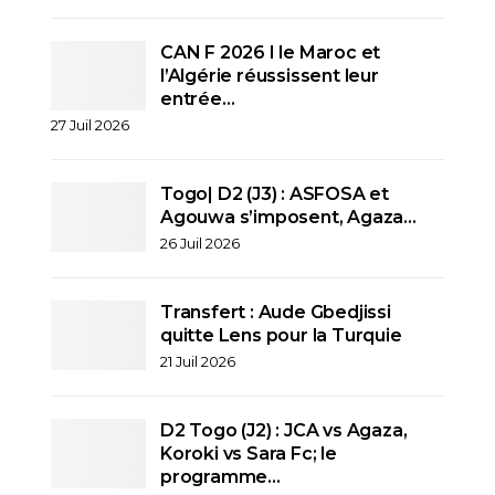
CAN F 2026 I le Maroc et
l’Algérie réussissent leur
entrée…
27 Juil 2026
Togo| D2 (J3) : ASFOSA et
Agouwa s’imposent, Agaza…
26 Juil 2026
Transfert : Aude Gbedjissi
quitte Lens pour la Turquie
21 Juil 2026
D2 Togo (J2) : JCA vs Agaza,
Koroki vs Sara Fc; le
programme…