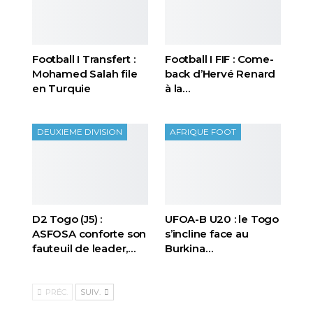
Football I Transfert :
Football I FIF : Come-
Mohamed Salah file
back d’Hervé Renard
en Turquie
à la…
DEUXIEME DIVISION
AFRIQUE FOOT
D2 Togo (J5) :
UFOA-B U20 : le Togo
ASFOSA conforte son
s’incline face au
fauteuil de leader,…
Burkina…
PRÉC.
SUIV.