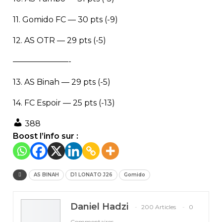
11. Gomido FC — 30 pts (-9)
12. AS OTR — 29 pts (-5)
———————-
13. AS Binah — 29 pts (-5)
14. FC Espoir — 25 pts (-13)
388
Boost l’info sur :
AS BINAH
D1 LONATO J26
Gomido
Daniel Hadzi
200 Articles
0
Commentaires