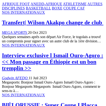
AFRIQUE FOOT
ANEDD-AFRIQUE
ATHLETISME
AUTRES
DISCIPLINES
BASKETBALL
BOXE
COUPE CAF
NOS INTERNATIONAUX
Transfert| Wilson Akakpo change de club
MEGA SPORTS
20 Oct 2023
Quelques semaines après son départ Air Force, le togolais a trouvé
un compromis pour signer avec un autre club de la 1ère division…
NOS INTERNATIONAUX
Interview exclusive l Ismail Ouro-Agoro :
<< Mon passage en Éthiopie est un bon
tremplin >>
Godwin AFEDO
11 Juil 2023
Megasports: Bonjour Ismail Ouro-Agoro Ismaël Ouro-Agoro :
Bonjour Megasports Megasports Ismail Ouro-Agoro, comment te
sens-tu à…
NOS INTERNATIONAUX
BIÉLORUSSIE : Super Coupe I Placca