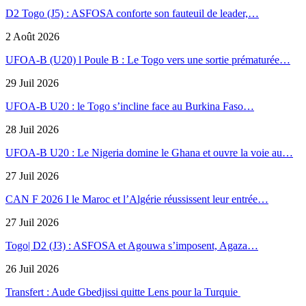
D2 Togo (J5) : ASFOSA conforte son fauteuil de leader,…
2 Août 2026
UFOA-B (U20) l Poule B : Le Togo vers une sortie prématurée…
29 Juil 2026
UFOA-B U20 : le Togo s’incline face au Burkina Faso…
28 Juil 2026
UFOA-B U20 : Le Nigeria domine le Ghana et ouvre la voie au…
27 Juil 2026
CAN F 2026 I le Maroc et l’Algérie réussissent leur entrée…
27 Juil 2026
Togo| D2 (J3) : ASFOSA et Agouwa s’imposent, Agaza…
26 Juil 2026
Transfert : Aude Gbedjissi quitte Lens pour la Turquie