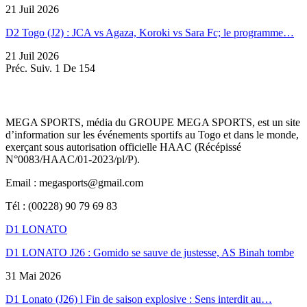
21 Juil 2026
D2 Togo (J2) : JCA vs Agaza, Koroki vs Sara Fc; le programme…
21 Juil 2026
Préc.
Suiv.
1 De 154
MEGA SPORTS, média du GROUPE MEGA SPORTS, est un site
d’information sur les événements sportifs au Togo et dans le monde,
exerçant sous autorisation officielle HAAC (Récépissé
N°0083/HAAC/01-2023/pl/P).
Email : megasports@gmail.com
Tél : (00228) 90 79 69 83
D1 LONATO
D1 LONATO J26 : Gomido se sauve de justesse, AS Binah tombe
31 Mai 2026
D1 Lonato (J26) l Fin de saison explosive : Sens interdit au…