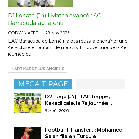
D1 Lonato (J4) l Match avancé : AC
Barracuda au ralenti
GODWIN AFEDO
29 Nov 2025
L'AC Barracuda de Lomé n'a pas réussi à enchaîner une
4e victoire en autant de matchs. En ouverture de la 4e
journée du…
ARTICLES PLUS ANCIENS
MEGA TIRAGE
D2 Togo (J7) : TAC frappe,
Kakadl cale, la 7e journée…
9 Août 2026
Football I Transfert : Mohamed
Salah file en Turquie