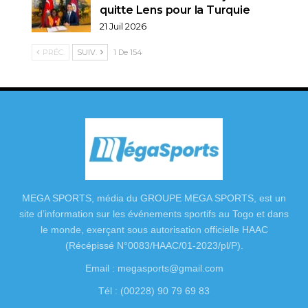
quitte Lens pour la Turquie
21 Juil 2026
PRÉC.
SUIV.
1 De 154
MEGA SPORTS, média du GROUPE MEGA SPORTS, est un
site d’information sur les événements sportifs au Togo et dans
le monde, exerçant sous autorisation officielle HAAC
(Récépissé N°0083/HAAC/01-2023/pl/P).
Email : megasports@gmail.com
Tél : (00228) 90 79 69 83