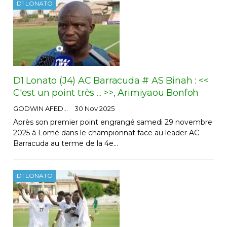
D1 LONATO
D1 Lonato (J4) AC Barracuda # AS Binah : <<
C'est un point très ... >>, Arimiyaou Bonfoh
GODWIN AFEDO
30 Nov 2025
Après son premier point engrangé samedi 29 novembre
2025 à Lomé dans le championnat face au leader AC
Barracuda au terme de la 4e…
D1 LONATO