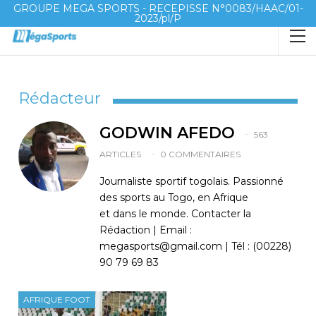
GROUPE MEGA SPORTS - RECEPISSE N°0083/HAAC/01-
2023/pl/P
Accueil
Godwin AFEDO
Rédacteur
GODWIN AFEDO
563
ARTICLES
0 COMMENTAIRES
Journaliste sportif togolais. Passionné
des sports au Togo, en Afrique
et dans le monde. Contacter la
Rédaction | Email :
megasports@gmail.com | Tél : (00228)
90 79 69 83
AFRIQUE FOOT