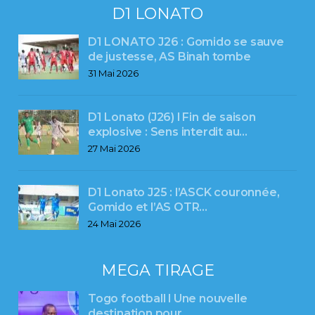
D1 LONATO
D1 LONATO J26 : Gomido se sauve
de justesse, AS Binah tombe
31 Mai 2026
D1 Lonato (J26) l Fin de saison
explosive : Sens interdit au…
27 Mai 2026
D1 Lonato J25 : l’ASCK couronnée,
Gomido et l’AS OTR…
24 Mai 2026
MEGA TIRAGE
Togo football l Une nouvelle
destination pour…