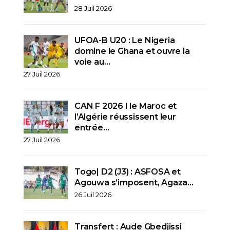
28 Juil 2026
UFOA-B U20 : Le Nigeria
domine le Ghana et ouvre la
voie au…
27 Juil 2026
CAN F 2026 I le Maroc et
l’Algérie réussissent leur
entrée…
27 Juil 2026
Togo| D2 (J3) : ASFOSA et
Agouwa s’imposent, Agaza…
26 Juil 2026
Transfert : Aude Gbedjissi