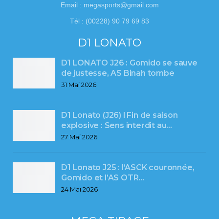
Email : megasports@gmail.com
Tél : (00228) 90 79 69 83
D1 LONATO
D1 LONATO J26 : Gomido se sauve
de justesse, AS Binah tombe
31 Mai 2026
D1 Lonato (J26) l Fin de saison
explosive : Sens interdit au…
27 Mai 2026
D1 Lonato J25 : l’ASCK couronnée,
Gomido et l’AS OTR…
24 Mai 2026