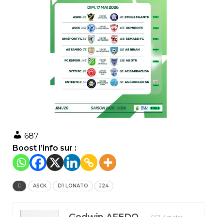
687
Boost l’info sur :
ASCK
D1 LONATO
J24
Godwin AFEDO