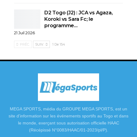
D2 Togo (J2) : JCA vs Agaza,
Koroki vs Sara Fc; le
programme…
21 Juil 2026
PRÉC.
SUIV.
1 De 154
MEGA SPORTS, média du GROUPE MEGA SPORTS, est un
site d’information sur les événements sportifs au Togo et dans
le monde, exerçant sous autorisation officielle HAAC
(Récépissé N°0083/HAAC/01-2023/pl/P).