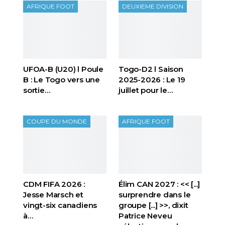
AFRIQUE FOOT
DEUXIEME DIVISION
UFOA-B (U20) l Poule
Togo-D2 l Saison
B : Le Togo vers une
2025-2026 : Le 19
sortie…
juillet pour le…
COUPE DU MONDE
AFRIQUE FOOT
CDM FIFA 2026 :
Élim CAN 2027 : << [...]
Jesse Marsch et
surprendre dans le
vingt-six canadiens
groupe [...] >>, dixit
à…
Patrice Neveu