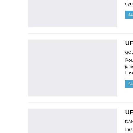
dyn
SU
UF
Pour
jun
Fas
SU
UF
DAN
Les