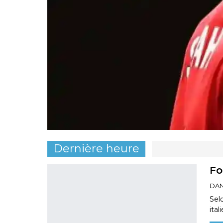
Dernière heure
Fo
DAN
Sel
ita