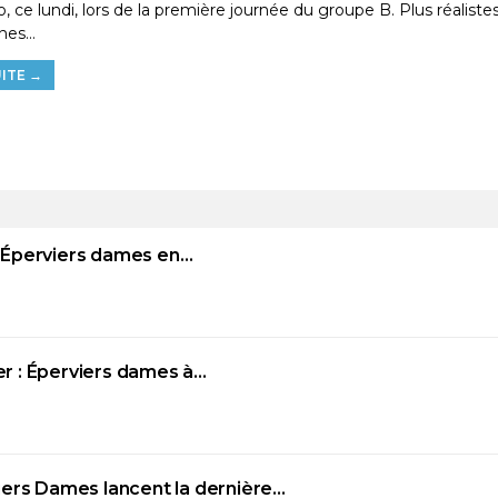
o, ce lundi, lors de la première journée du groupe B. Plus réalist
nes…
ITE →
 : Éperviers dames en…
ler : Éperviers dames à…
iers Dames lancent la dernière…