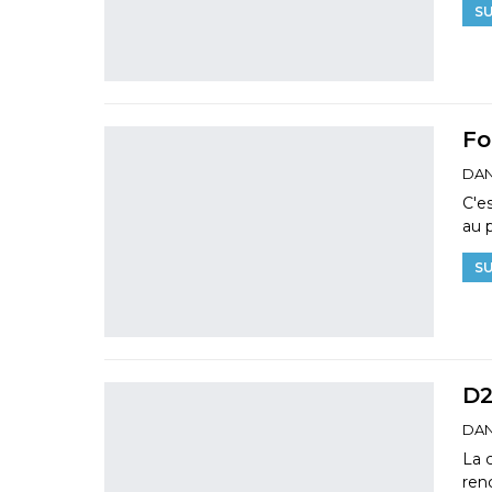
SU
Fo
DAN
C'e
au 
SU
D2
DAN
La 
ren