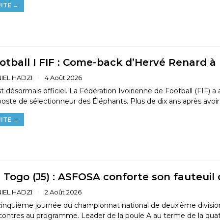
ITE →
otball I FIF : Come-back d’Hervé Renard à
IEL HADZI
4 Août 2026
st désormais officiel. La Fédération Ivoirienne de Football (FIF)
poste de sélectionneur des Éléphants. Plus de dix ans après avoir
ITE →
 Togo (J5) : ASFOSA conforte son fauteuil 
IEL HADZI
2 Août 2026
cinquième journée du championnat national de deuxième division 
contres au programme. Leader de la poule A au terme de la qua