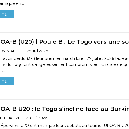
amique en…
ITE →
OA-B (U20) l Poule B : Le Togo vers une s
GODWIN AFEDO
29 Juil 2026
 avoir perdu (3-1) leur premier match lundi 27 juillet 2026 face a
iors du Togo ont dangereusement compromis leur chance de qualif
o,…
ITE →
OA-B U20 : le Togo s’incline face au Burki
IEL HADZI
28 Juil 2026
 Éperviers U20 ont manqué leurs débuts au tournoi UFOA-B U20 ga