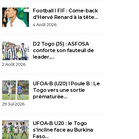
Football I FIF : Come-back
d’Hervé Renard à la tête…
4 Août 2026
D2 Togo (J5) : ASFOSA
conforte son fauteuil de
leader,…
2 Août 2026
UFOA-B (U20) l Poule B : Le
Togo vers une sortie
prématurée…
29 Juil 2026
UFOA-B U20 : le Togo
s’incline face au Burkina
Faso…