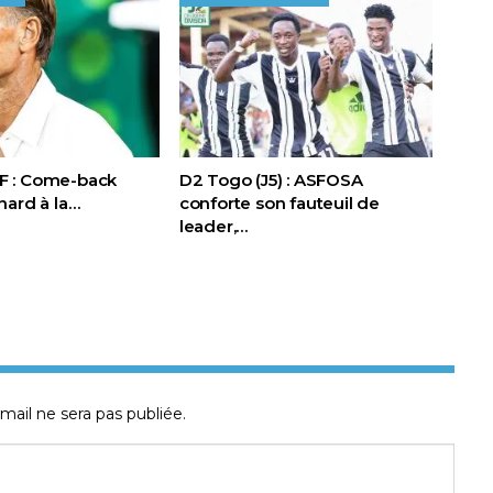
FIF : Come-back
D2 Togo (J5) : ASFOSA
nard à la…
conforte son fauteuil de
leader,…
mail ne sera pas publiée.