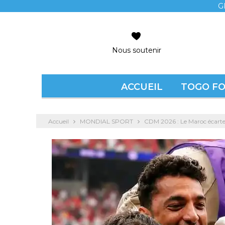
G
Nous soutenir
ACCUEIL
TOGO F
Accueil
MONDIAL SPORT
CDM 2026 : Le Maroc écarte l