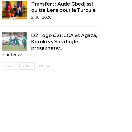
Transfert : Aude Gbedjissi
quitte Lens pour la Turquie
21 Juil 2026
D2 Togo (J2) : JCA vs Agaza,
Koroki vs Sara Fc; le
programme…
21 Juil 2026
PRÉC.
SUIV.
1 De 154