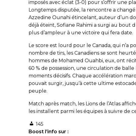
imposés avec éclat (3-0) pour s’offrir une 
Longtemps disputée, la rencontre a changé d
Azzedine Ounahi étincelant, auteur d’un dou
déjà éteint, Sofiane Rahimi a surgi au bout
plus d’ampleur à une victoire qui fera date.
Le score est lourd pour le Canada, qui n’a 
nombre de tirs, les Canadiens se sont heurtés
hommes de Mohamed Ouahbi, eux, ont récité 
60 % de possession, une circulation de balle
moments décisifs. Chaque accélération mar
pouvait surgir, jusqu’à cette ultime estocade
peuple.
Match après match, les Lions de l’Atlas affi
les installent parmi les équipes à suivre de c
145
Boost l’info sur :