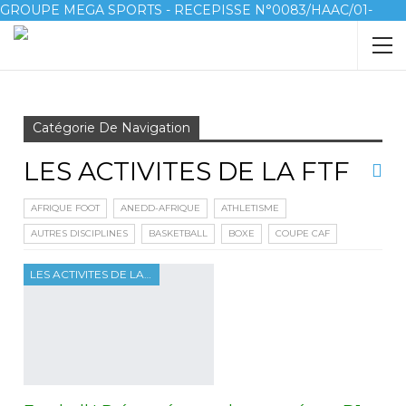
GROUPE MEGA SPORTS - RECEPISSE N°0083/HAAC/01-
2023/pl/P
Accueil
LES ACTIVITES DE LA FTF
Catégorie De Navigation
LES ACTIVITES DE LA FTF
AFRIQUE FOOT
ANEDD-AFRIQUE
ATHLETISME
AUTRES DISCIPLINES
BASKETBALL
BOXE
COUPE CAF
LES ACTIVITES DE LA FTF