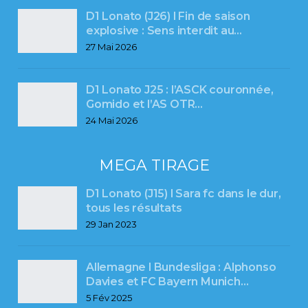
D1 Lonato (J26) l Fin de saison
explosive : Sens interdit au…
27 Mai 2026
D1 Lonato J25 : l’ASCK couronnée,
Gomido et l’AS OTR…
24 Mai 2026
MEGA TIRAGE
D1 Lonato (J15) l Sara fc dans le dur,
tous les résultats
29 Jan 2023
Allemagne l Bundesliga : Alphonso
Davies et FC Bayern Munich…
5 Fév 2025