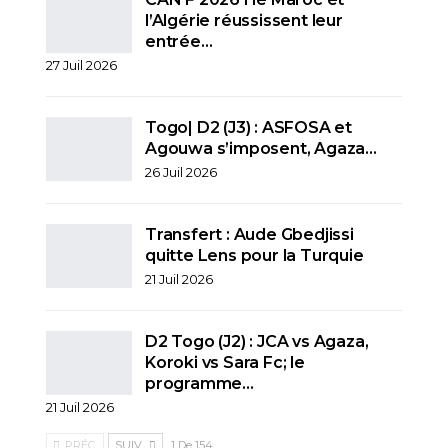
l’Algérie réussissent leur
entrée…
27 Juil 2026
Togo| D2 (J3) : ASFOSA et
Agouwa s’imposent, Agaza…
26 Juil 2026
Transfert : Aude Gbedjissi
quitte Lens pour la Turquie
21 Juil 2026
D2 Togo (J2) : JCA vs Agaza,
Koroki vs Sara Fc; le
programme…
21 Juil 2026
PRÉC.
SUIV.
1 De 154