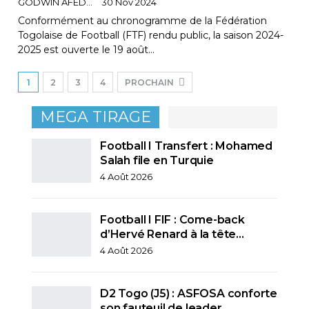
GODWIN AFEDO
30 Nov 2024
Conformément au chronogramme de la Fédération
Togolaise de Football (FTF) rendu public, la saison 2024-
2025 est ouverte le 19 août…
1
2
3
4
PROCHAIN
MEGA TIRAGE
Football I Transfert : Mohamed
Salah file en Turquie
4 Août 2026
Football I FIF : Come-back
d’Hervé Renard à la tête…
4 Août 2026
D2 Togo (J5) : ASFOSA conforte
son fauteuil de leader,…