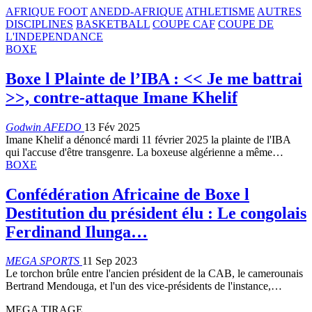
AFRIQUE FOOT
ANEDD-AFRIQUE
ATHLETISME
AUTRES
DISCIPLINES
BASKETBALL
COUPE CAF
COUPE DE
L'INDEPENDANCE
BOXE
Boxe l Plainte de l’IBA : << Je me battrai
>>, contre-attaque Imane Khelif
Godwin AFEDO
13 Fév 2025
Imane Khelif a dénoncé mardi 11 février 2025 la plainte de l'IBA
qui l'accuse d'être transgenre. La boxeuse algérienne a même…
BOXE
Confédération Africaine de Boxe l
Destitution du président élu : Le congolais
Ferdinand Ilunga…
MEGA SPORTS
11 Sep 2023
Le torchon brûle entre l'ancien président de la CAB, le camerounais
Bertrand Mendouga, et l'un des vice-présidents de l'instance,…
MEGA TIRAGE