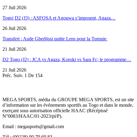
27 Juil 2026
Togo| D2 (J3) : ASFOSA et Agouwa s’imposent, Agaza…
26 Juil 2026
Transfert : Aude Gbedjissi quitte Lens pour la Turquie
21 Juil 2026
D2 Togo (J2) : JCA vs Agaza, Koroki vs Sara Fc; le programme…
21 Juil 2026
Préc.
Suiv.
1 De 154
MEGA SPORTS, média du GROUPE MEGA SPORTS, est un site
d’information sur les événements sportifs au Togo et dans le monde,
exerçant sous autorisation officielle HAAC (Récépissé
N°0083/HAAC/01-2023/pl/P).
Email : megasports@gmail.com
Tél : (00228) 90 79 69 83