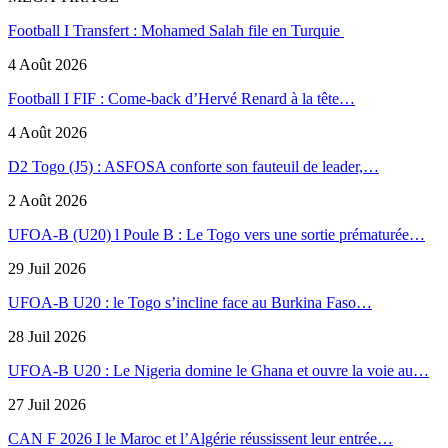
Football I Transfert : Mohamed Salah file en Turquie
4 Août 2026
Football I FIF : Come-back d’Hervé Renard à la tête…
4 Août 2026
D2 Togo (J5) : ASFOSA conforte son fauteuil de leader,…
2 Août 2026
UFOA-B (U20) l Poule B : Le Togo vers une sortie prématurée…
29 Juil 2026
UFOA-B U20 : le Togo s’incline face au Burkina Faso…
28 Juil 2026
UFOA-B U20 : Le Nigeria domine le Ghana et ouvre la voie au…
27 Juil 2026
CAN F 2026 I le Maroc et l’Algérie réussissent leur entrée…