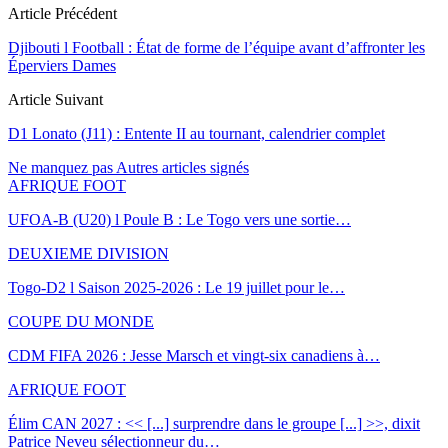
Article Précédent
Djibouti l Football : État de forme de l’équipe avant d’affronter les
Éperviers Dames
Article Suivant
D1 Lonato (J11) : Entente II au tournant, calendrier complet
Ne manquez pas
Autres articles signés
AFRIQUE FOOT
UFOA-B (U20) l Poule B : Le Togo vers une sortie…
DEUXIEME DIVISION
Togo-D2 l Saison 2025-2026 : Le 19 juillet pour le…
COUPE DU MONDE
CDM FIFA 2026 : Jesse Marsch et vingt-six canadiens à…
AFRIQUE FOOT
Élim CAN 2027 : << [...] surprendre dans le groupe [...] >>, dixit
Patrice Neveu sélectionneur du
…