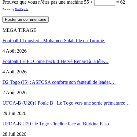
Prouvez que vous n’êtes pas une machine
55 +
= 62
Powered by
MathCaptcha
MEGA TIRAGE
Football I Transfert : Mohamed Salah file en Turquie
4 Août 2026
Football I FIF : Come-back d’Hervé Renard à la tête…
4 Août 2026
D2 Togo (J5) : ASFOSA conforte son fauteuil de leader,…
2 Août 2026
UFOA-B (U20) l Poule B : Le Togo vers une sortie prématurée…
29 Juil 2026
UFOA-B U20 : le Togo s’incline face au Burkina Faso…
28 Juil 2026