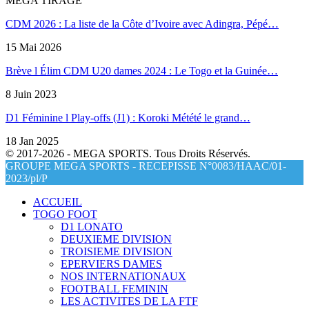
MEGA TIRAGE
CDM 2026 : La liste de la Côte d’Ivoire avec Adingra, Pépé…
15 Mai 2026
Brève l Élim CDM U20 dames 2024 : Le Togo et la Guinée…
8 Juin 2023
D1 Féminine l Play-offs (J1) : Koroki Métété le grand…
18 Jan 2025
© 2017-2026 - MEGA SPORTS. Tous Droits Réservés.
GROUPE MEGA SPORTS - RECEPISSE N°0083/HAAC/01-
2023/pl/P
ACCUEIL
TOGO FOOT
D1 LONATO
DEUXIEME DIVISION
TROISIEME DIVISION
EPERVIERS DAMES
NOS INTERNATIONAUX
FOOTBALL FEMININ
LES ACTIVITES DE LA FTF