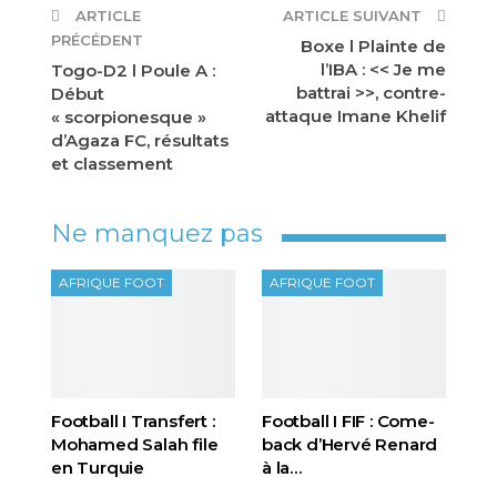
ARTICLE
ARTICLE SUIVANT
PRÉCÉDENT
Boxe l Plainte de
l’IBA : << Je me
Togo-D2 l Poule A :
battrai >>, contre-
Début
attaque Imane Khelif
« scorpionesque »
d’Agaza FC, résultats
et classement
Ne manquez pas
AFRIQUE FOOT
AFRIQUE FOOT
Football I Transfert :
Football I FIF : Come-
Mohamed Salah file
back d’Hervé Renard
en Turquie
à la…