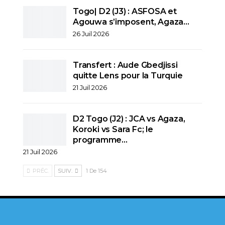
Togo| D2 (J3) : ASFOSA et
Agouwa s’imposent, Agaza…
26 Juil 2026
Transfert : Aude Gbedjissi
quitte Lens pour la Turquie
21 Juil 2026
D2 Togo (J2) : JCA vs Agaza,
Koroki vs Sara Fc; le
programme…
21 Juil 2026
PRÉC.
SUIV.
1 De 154