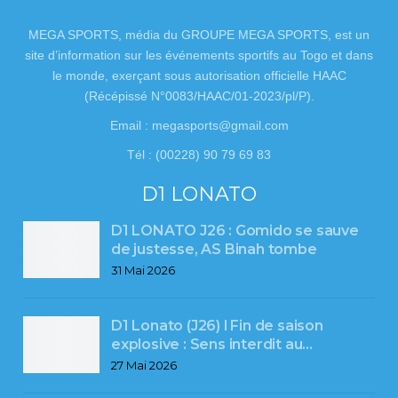
MEGA SPORTS, média du GROUPE MEGA SPORTS, est un
site d’information sur les événements sportifs au Togo et dans
le monde, exerçant sous autorisation officielle HAAC
(Récépissé N°0083/HAAC/01-2023/pl/P).
Email : megasports@gmail.com
Tél : (00228) 90 79 69 83
D1 LONATO
D1 LONATO J26 : Gomido se sauve
de justesse, AS Binah tombe
31 Mai 2026
D1 Lonato (J26) l Fin de saison
explosive : Sens interdit au…
27 Mai 2026