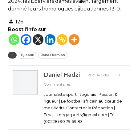
2024, les Éperviers dames avaient largement
dominé leurs homologues djiboutiennes 13-0.
126
Boost l’info sur :
Djibouti
Jonas Komlan
Daniel Hadzi
200 Articles
0
Commentaires
Journaliste sportif togolais | Passion &
rigueur | Le football africain au cœur de
mes écrits. Contacter la Rédaction |
Email : megasports@gmail.com | Tél :
(00228) 90 79 69 83