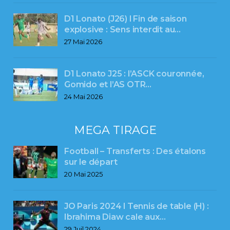
D1 Lonato (J26) l Fin de saison
explosive : Sens interdit au…
27 Mai 2026
D1 Lonato J25 : l’ASCK couronnée,
Gomido et l’AS OTR…
24 Mai 2026
MEGA TIRAGE
Football – Transferts : Des étalons
sur le départ
20 Mai 2025
JO Paris 2024 l Tennis de table (H) :
Ibrahima Diaw cale aux…
29 Juil 2024