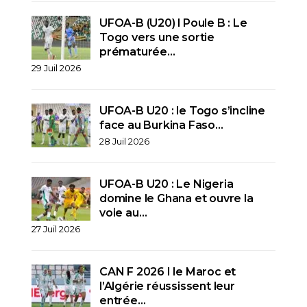
UFOA-B (U20) l Poule B : Le
Togo vers une sortie
prématurée…
29 Juil 2026
UFOA-B U20 : le Togo s’incline
face au Burkina Faso…
28 Juil 2026
UFOA-B U20 : Le Nigeria
domine le Ghana et ouvre la
voie au…
27 Juil 2026
CAN F 2026 I le Maroc et
l’Algérie réussissent leur
entrée…