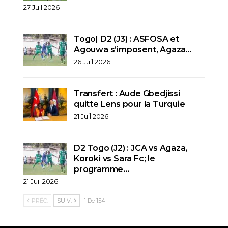
27 Juil 2026
Togo| D2 (J3) : ASFOSA et
Agouwa s’imposent, Agaza…
26 Juil 2026
Transfert : Aude Gbedjissi
quitte Lens pour la Turquie
21 Juil 2026
D2 Togo (J2) : JCA vs Agaza,
Koroki vs Sara Fc; le
programme…
21 Juil 2026
PRÉC.
SUIV.
1 De 154