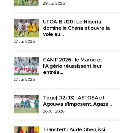
28 Juil 2026
UFOA-B U20 : Le Nigeria
domine le Ghana et ouvre la
voie au…
27 Juil 2026
CAN F 2026 I le Maroc et
l’Algérie réussissent leur
entrée…
27 Juil 2026
Togo| D2 (J3) : ASFOSA et
Agouwa s’imposent, Agaza…
26 Juil 2026
Transfert : Aude Gbedjissi