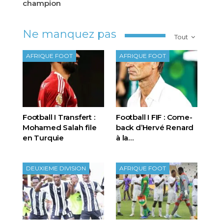
champion
Ne manquez pas
Tout
AFRIQUE FOOT
AFRIQUE FOOT
Football I Transfert :
Football I FIF : Come-
Mohamed Salah file
back d’Hervé Renard
en Turquie
à la…
DEUXIEME DIVISION
AFRIQUE FOOT