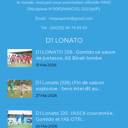
le monde, exerçant sous autorisation officielle HAAC
(Récépissé N°0083/HAAC/01-2023/pl/P).
Email : megasports@gmail.com
Tél : (00228) 90 79 69 83
D1 LONATO
D1 LONATO J26 : Gomido se sauve
de justesse, AS Binah tombe
31 Mai 2026
D1 Lonato (J26) l Fin de saison
explosive : Sens interdit au…
27 Mai 2026
D1 Lonato J25 : l’ASCK couronnée,
Gomido et l’AS OTR…
24 Mai 2026