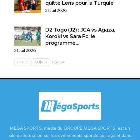
quitte Lens pour la Turquie
21 Juil 2026
D2 Togo (J2) : JCA vs Agaza,
Koroki vs Sara Fc; le
programme…
21 Juil 2026
PRÉC.
SUIV.
1 De 154
MEGA SPORTS, média du GROUPE MEGA SPORTS, est un
site d’information sur les événements sportifs au Togo et dans