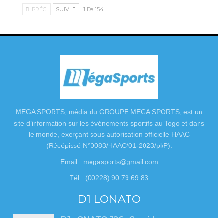
PRÉC.
SUIV.
1 De 154
MEGA SPORTS, média du GROUPE MEGA SPORTS, est un
site d’information sur les événements sportifs au Togo et dans
le monde, exerçant sous autorisation officielle HAAC
(Récépissé N°0083/HAAC/01-2023/pl/P).
Email : megasports@gmail.com
Tél : (00228) 90 79 69 83
D1 LONATO