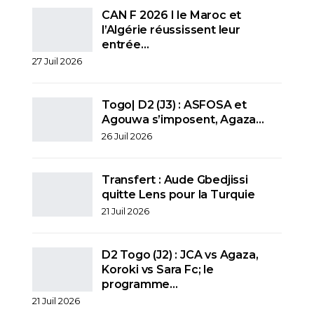
CAN F 2026 I le Maroc et
l’Algérie réussissent leur
entrée…
27 Juil 2026
Togo| D2 (J3) : ASFOSA et
Agouwa s’imposent, Agaza…
26 Juil 2026
Transfert : Aude Gbedjissi
quitte Lens pour la Turquie
21 Juil 2026
D2 Togo (J2) : JCA vs Agaza,
Koroki vs Sara Fc; le
programme…
21 Juil 2026