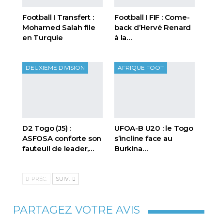
Football I Transfert :
Football I FIF : Come-
Mohamed Salah file
back d’Hervé Renard
en Turquie
à la…
DEUXIEME DIVISION
AFRIQUE FOOT
D2 Togo (J5) :
UFOA-B U20 : le Togo
ASFOSA conforte son
s’incline face au
fauteuil de leader,…
Burkina…
PRÉC.
SUIV.
PARTAGEZ VOTRE AVIS