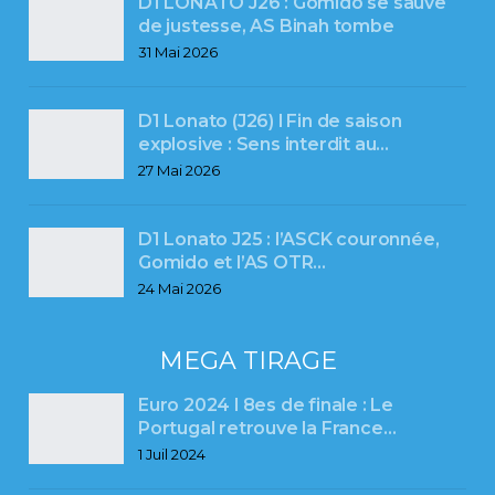
D1 LONATO J26 : Gomido se sauve
de justesse, AS Binah tombe
31 Mai 2026
D1 Lonato (J26) l Fin de saison
explosive : Sens interdit au…
27 Mai 2026
D1 Lonato J25 : l’ASCK couronnée,
Gomido et l’AS OTR…
24 Mai 2026
MEGA TIRAGE
Euro 2024 l 8es de finale : Le
Portugal retrouve la France…
1 Juil 2024