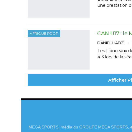
une prestation d
CAN U17 : le M
AFRIQUE FOOT
DANIEL HADZI
Les Lionceaux de
4-3 lors de la sé
Afficher 
MEGA SPORTS, média du GROUPE MEGA SPORTS, e