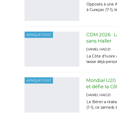
Opposés à une Al
à Curaçao (7-1), 
CDM 2026 : La
AFRIQUE FOOT
sans Haller
DANIEL HADZI
La Côte d’Ivoire 
laisse déjà perso
Mondial U20 
AFRIQUE FOOT
et défie la Cô
DANIEL HADZI
Le Bénin a réali
(1-1), ce samedi,