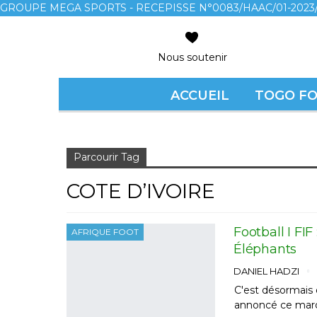
GROUPE MEGA SPORTS - RECEPISSE N°0083/HAAC/01-2023/
Nous soutenir
ACCUEIL
TOGO F
Accueil
cote d’ivoire
Parcourir Tag
COTE D’IVOIRE
Football I FI
AFRIQUE FOOT
Éléphants
DANIEL HADZI
C'est désormais o
annoncé ce mard