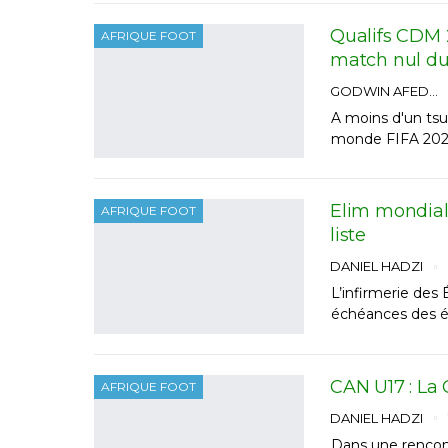
Qualifs CDM 2
AFRIQUE FOOT
match nul d
GODWIN AFEDO
A moins d'un tsun
monde FIFA 2026.
Elim mondial
AFRIQUE FOOT
liste
DANIEL HADZI
L’infirmerie des
échéances des él
CAN U17 : La C
AFRIQUE FOOT
DANIEL HADZI
Dans une rencont