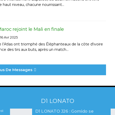
e haut niveau, chacune nourrissant…
aroc rejoint le Mali en finale
16 Avr 2025
 l’Atlas ont triomphé des Éléphanteaux de la côte d'ivoire
ance des tirs aux buts, après un match…
Plus De Messages
D1 LONATO
st
D1 LONATO J26 : Gomido se