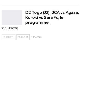
D2 Togo (J2) : JCA vs Agaza,
Koroki vs Sara Fc; le
programme…
21 Juil 2026
PRÉC.
SUIV.
1 De 154