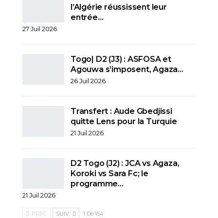
l’Algérie réussissent leur
entrée…
27 Juil 2026
Togo| D2 (J3) : ASFOSA et
Agouwa s’imposent, Agaza…
26 Juil 2026
Transfert : Aude Gbedjissi
quitte Lens pour la Turquie
21 Juil 2026
D2 Togo (J2) : JCA vs Agaza,
Koroki vs Sara Fc; le
programme…
21 Juil 2026
PRÉC.
SUIV.
1 De 154