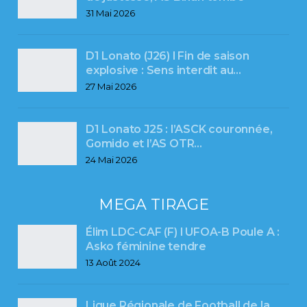
31 Mai 2026
D1 Lonato (J26) l Fin de saison
explosive : Sens interdit au…
27 Mai 2026
D1 Lonato J25 : l’ASCK couronnée,
Gomido et l’AS OTR…
24 Mai 2026
MEGA TIRAGE
Élim LDC-CAF (F) l UFOA-B Poule A :
Asko féminine tendre
13 Août 2024
Ligue Régionale de Football de la