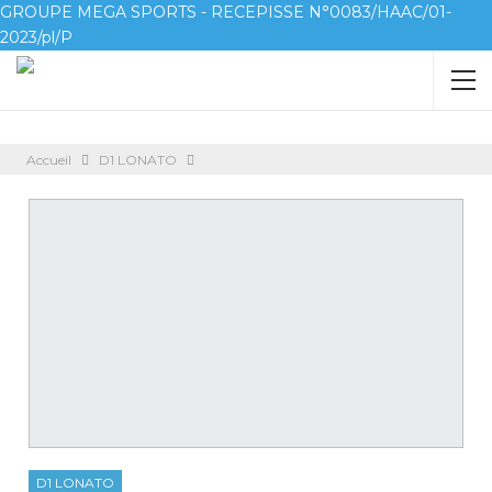
GROUPE MEGA SPORTS - RECEPISSE N°0083/HAAC/01-
2023/pl/P
Accueil
D1 LONATO
D1 LONATO