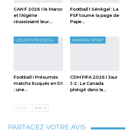
CAN F 2026 I le Maroc
Football I Sénégal : La
et l’Algérie
FSF tourne la page de
réussissent leur…
Pape…
LES ACTIVITES DE LA FTF
MONDIAL SPORT
Football I Présumés
CDM FIFA 2026 l Jour
matchs truqués en D1
J-2 : Le Canada
: une…
plongé dans la…
PRÉC.
SUIV.
PARTAGEZ VOTRE AVIS