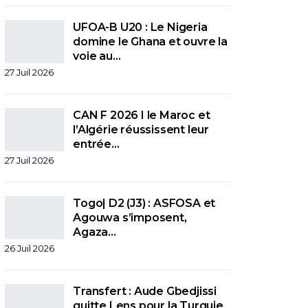
UFOA-B U20 : Le Nigeria
domine le Ghana et ouvre la
voie au…
27 Juil 2026
CAN F 2026 I le Maroc et
l’Algérie réussissent leur
entrée…
27 Juil 2026
Togo| D2 (J3) : ASFOSA et
Agouwa s’imposent,
Agaza…
26 Juil 2026
Transfert : Aude Gbedjissi
quitte Lens pour la Turquie