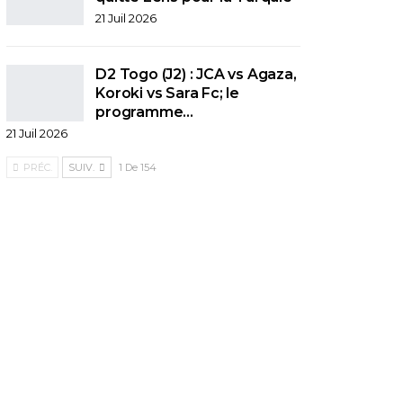
21 Juil 2026
D2 Togo (J2) : JCA vs Agaza,
Koroki vs Sara Fc; le
programme…
21 Juil 2026
PRÉC.
SUIV.
1 De 154