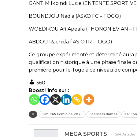
GANTIM Ikpindi Lucie (ENTENTE SPORTIVE
BOUNDJOU Nadia (ASKO FC – TOGO)
WOEDIKOU Afi Apeafa (THONON EVIAN – 
ABDOU Rachida ( AS OTR -TOGO)
Ce groupe expérimenté et déterminé aura 
qualification historique à une phase finale 
première pour le Togo à ce niveau de compé
360
Boost l’info sur :
Elim CAN Féminine 2026
Eperviers dames
Kaï To
MEGA SPORTS
594 Articles