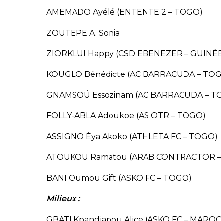
AMEMADO Ayélé (ENTENTE 2 – TOGO)
ZOUTEPE A. Sonia
ZIORKLUI Happy (CSD EBENEZER – GUINÉ
KOUGLO Bénédicte (AC BARRACUDA – TO
GNAMSOÚ Essozinam (AC BARRACUDA – T
FOLLY-ABLA Adoukoe (AS OTR – TOGO)
ASSIGNO Éya Akoko (ATHLETA FC – TOGO)
ATOUKOU Ramatou (ARAB CONTRACTOR –
BANI Oumou Gift (ASKO FC – TOGO)
Milieux :
GBATI Kpandjapou Alice (ASKO FC – MAROC