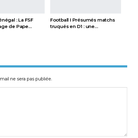
Sénégal : La FSF
Football I Présumés matchs
page de Pape…
truqués en D1 : une…
mail ne sera pas publiée.