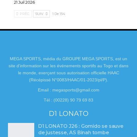
21 Juil 2026
PRÉC.
SUIV.
1 De 154
MEGA SPORTS, média du GROUPE MEGA SPORTS, est un
site d’information sur les événements sportifs au Togo et dans
le monde, exerçant sous autorisation officielle HAAC
(Récépissé N°0083/HAAC/01-2023/pl/P).
Email : megasports@gmail.com
Tél : (00228) 90 79 69 83
D1 LONATO
D1 LONATO J26 : Gomido se sauve
de justesse, AS Binah tombe