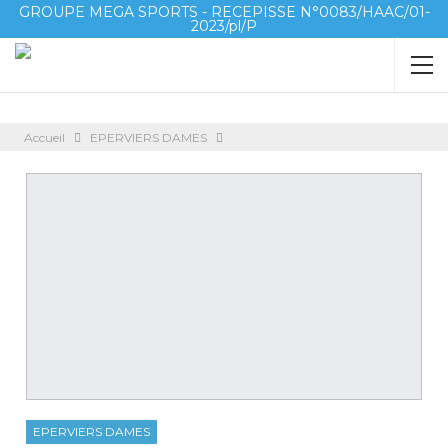
GROUPE MEGA SPORTS - RECEPISSE N°0083/HAAC/01-
2023/pl/P
Accueil
EPERVIERS DAMES
EPERVIERS DAMES