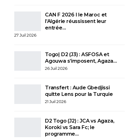
CAN F 2026 I le Maroc et
l’Algérie réussissent leur
entrée…
27 Juil 2026
Togo| D2 (J3) : ASFOSA et
Agouwa s’imposent, Agaza…
26 Juil 2026
Transfert : Aude Gbedjissi
quitte Lens pour la Turquie
21 Juil 2026
D2 Togo (J2) : JCA vs Agaza,
Koroki vs Sara Fc; le
programme…