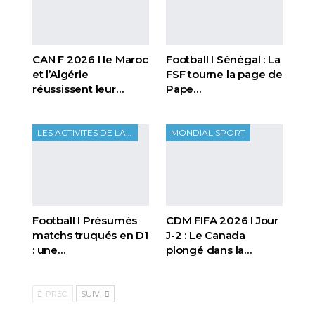
CAN F 2026 I le Maroc
Football I Sénégal : La
et l’Algérie
FSF tourne la page de
réussissent leur…
Pape…
LES ACTIVITES DE LA FTF
MONDIAL SPORT
Football I Présumés
CDM FIFA 2026 l Jour
matchs truqués en D1
J-2 : Le Canada
: une…
plongé dans la…
PRÉC.
SUIV.