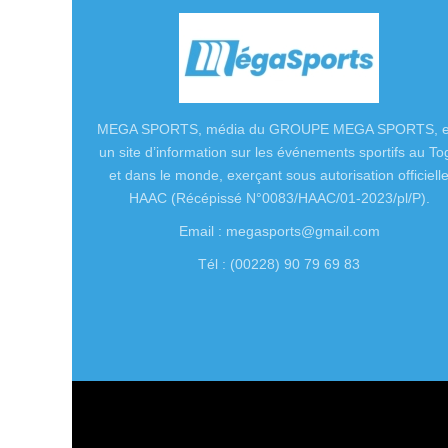
MEGA SPORTS, média du GROUPE MEGA SPORTS, e
un site d’information sur les événements sportifs au To
et dans le monde, exerçant sous autorisation officiell
HAAC (Récépissé N°0083/HAAC/01-2023/pl/P).
Email : megasports@gmail.com
Tél : (00228) 90 79 69 83