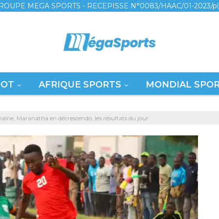
ROUPE MEGA SPORTS - RECEPISSE N°0083/HAAC/01-2023/pl
OOT
AFRIQUE SPORTS
MONDIAL SPO
aîne, Maranatha en décrescendo, les résultats du jour