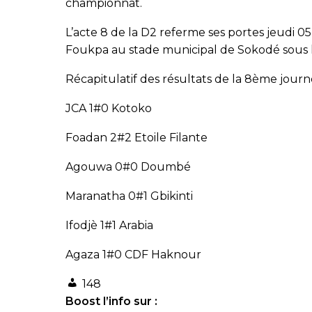
championnat.
L’acte 8 de la D2 referme ses portes jeudi 0
Foukpa au stade municipal de Sokodé sous 
Récapitulatif des résultats de la 8ème journ
JCA 1#0 Kotoko
Foadan 2#2 Etoile Filante
Agouwa 0#0 Doumbé
Maranatha 0#1 Gbikinti
Ifodjè 1#1 Arabia
Agaza 1#0 CDF Haknour
148
Boost l’info sur :