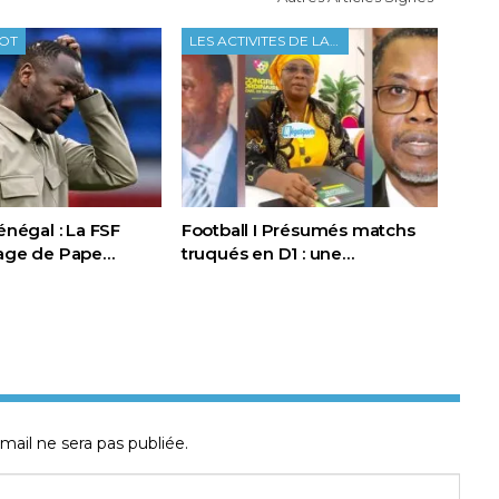
OOT
LES ACTIVITES DE LA FTF
Sénégal : La FSF
Football I Présumés matchs
page de Pape…
truqués en D1 : une…
mail ne sera pas publiée.