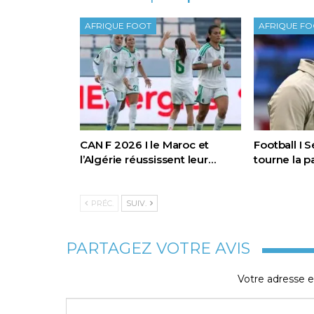
AFRIQUE FOOT
AFRIQUE F
CAN F 2026 I le Maroc et
Football I 
l’Algérie réussissent leur…
tourne la 
PRÉC.
SUIV.
PARTAGEZ VOTRE AVIS
Votre adresse e