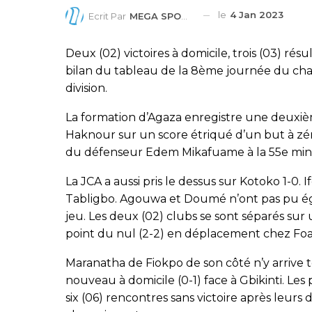
le
4 Jan 2023
Ecrit Par
MEGA SPORTS
Deux (02) victoires à domicile, trois (03) rés
bilan du tableau de la 8ème journée du ch
division.
La formation d’Agaza enregistre une deuxiè
Haknour sur un score étriqué d’un but à zéro
du défenseur Edem Mikafuame à la 55e min
La JCA a aussi pris le dessus sur Kotoko 1-0. I
Tabligbo. Agouwa et Doumé n’ont pas pu ég
jeu. Les deux (02) clubs se sont séparés sur u
point du nul (2-2) en déplacement chez Fo
Maranatha de Fiokpo de son côté n’y arrive 
nouveau à domicile (0-1) face à Gbikinti. Le
six (06) rencontres sans victoire après leurs