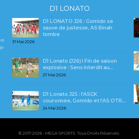
D1 LONATO
D1 LONATO J26 : Gomido se
sauve de justesse, AS Binah
tombe
st
31 Mai 2026
go
e
D1 Lonato (J26) l Fin de saison
explosive : Sens interdit au…
27 Mai 2026
D1 Lonato J25 : l’ASCK
couronnée, Gomido et l’AS OTR…
24 Mai 2026
© 2017-2026 - MEGA SPORTS. Tous Droits Réservés.