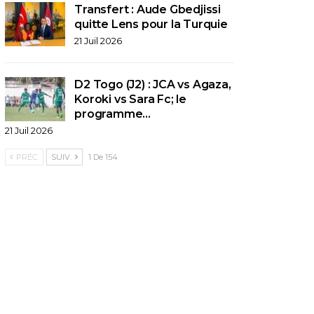
Transfert : Aude Gbedjissi
quitte Lens pour la Turquie
21 Juil 2026
D2 Togo (J2) : JCA vs Agaza,
Koroki vs Sara Fc; le
programme…
21 Juil 2026
PRÉC.
SUIV.
1 De 154