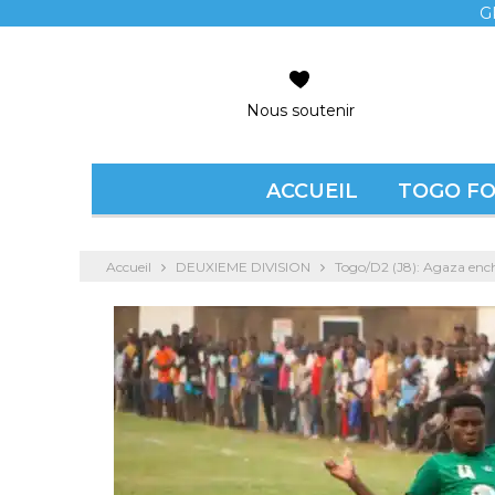
G
Nous soutenir
ACCUEIL
TOGO F
Accueil
DEUXIEME DIVISION
Togo/D2 (J8): Agaza ench