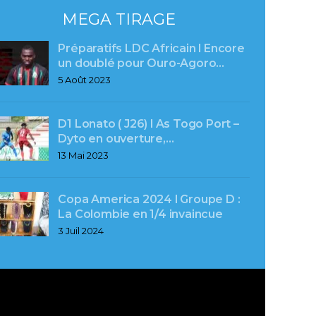
MEGA TIRAGE
Préparatifs LDC Africain l Encore
un doublé pour Ouro-Agoro…
5 Août 2023
D1 Lonato ( J26) l As Togo Port –
Dyto en ouverture,…
13 Mai 2023
Copa America 2024 l Groupe D :
La Colombie en 1/4 invaincue
3 Juil 2024