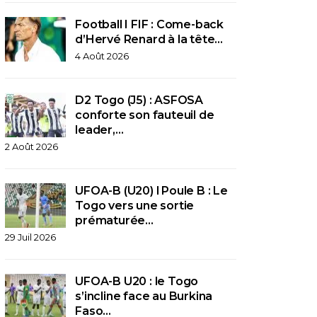
Football I FIF : Come-back
d’Hervé Renard à la tête…
4 Août 2026
D2 Togo (J5) : ASFOSA
conforte son fauteuil de
leader,…
2 Août 2026
UFOA-B (U20) l Poule B : Le
Togo vers une sortie
prématurée…
29 Juil 2026
UFOA-B U20 : le Togo
s’incline face au Burkina
Faso…