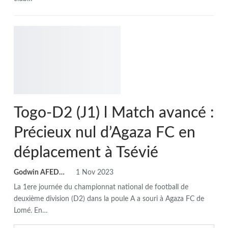
Togo-D2 (J1) l Match avancé :
Précieux nul d’Agaza FC en
déplacement à Tsévié
Godwin AFEDO
1 Nov 2023
La 1ere journée du championnat national de football de
deuxième division (D2) dans la poule A a souri à Agaza FC de
Lomé. En…