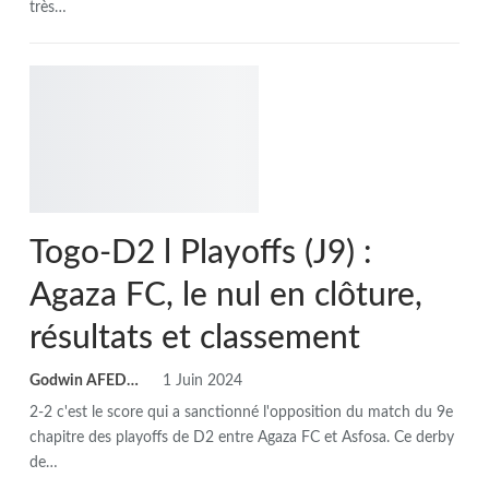
très…
Togo-D2 l Playoffs (J9) :
Agaza FC, le nul en clôture,
résultats et classement
Godwin AFEDO
1 Juin 2024
2-2 c'est le score qui a sanctionné l'opposition du match du 9e
chapitre des playoffs de D2 entre Agaza FC et Asfosa. Ce derby
de…