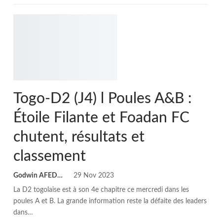
Togo-D2 (J4) l Poules A&B :
Étoile Filante et Foadan FC
chutent, résultats et
classement
Godwin AFEDO
29 Nov 2023
La D2 togolaise est à son 4e chapitre ce mercredi dans les
poules A et B. La grande information reste la défaite des leaders
dans…