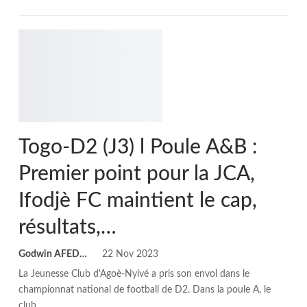
Togo-D2 (J3) l Poule A&B :
Premier point pour la JCA,
Ifodjè FC maintient le cap,
résultats,…
Godwin AFEDO
22 Nov 2023
La Jeunesse Club d'Agoè-Nyivé a pris son envol dans le
championnat national de football de D2. Dans la poule A, le
club…