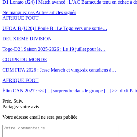
D1 Lonato (J24) l Match avancé : L’AC Barracuda tenu en échec à d
Ne manquez pas
Autres articles signés
AFRIQUE FOOT
UFOA-B (U20) l Poule B : Le Togo vers une sortie…
DEUXIEME DIVISION
Togo-D2 l Saison 2025-2026 : Le 19 juillet pour le…
COUPE DU MONDE
CDM FIFA 2026 : Jesse Marsch et vingt-six canadiens à…
AFRIQUE FOOT
Élim CAN 2027 : << [...] surprendre dans le groupe [...] >>, dixit Pa
Préc.
Suiv.
Partagez votre avis
Votre adresse email ne sera pas publiée.