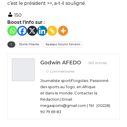
c’est le président >>, a-t-il souligné.
150
Boost l’info sur :
Etoile Filante
Kpakpo Koumi Séverin
Godwin AFEDO
563 Articles
0 Commentaires
Journaliste sportif togolais. Passionné
des sports au Togo, en Afrique
et dans le monde. Contacter la
Rédaction | Email :
megasports@gmail.com | Tél : (00228)
90 79 69 83