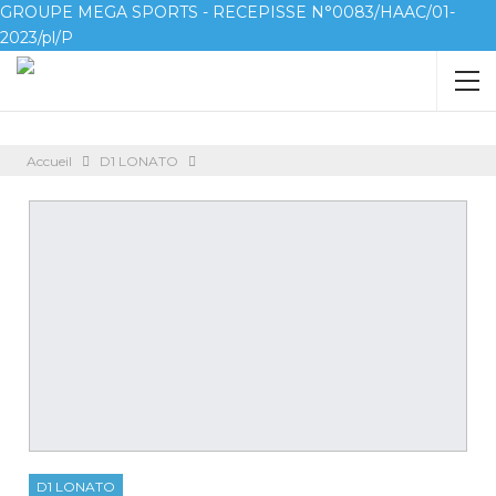
GROUPE MEGA SPORTS - RECEPISSE N°0083/HAAC/01-
2023/pl/P
Accueil
D1 LONATO
D1 LONATO