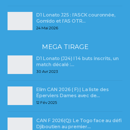
D1 Lonato J25 : l’ASCK couronnée,
Gomido et l’AS OTR…
24 Mai 2026
MEGA TIRAGE
D1 Lonato (J24) l 14 buts inscrits, un
match décalé :…
30 Avr 2023
Elim CAN 2026 ( F) | La liste des
Éperviers Dames avec de…
12 Fév 2025
CAN F 2026(Q): Le Togo face au défi
Djiboutien au premier…