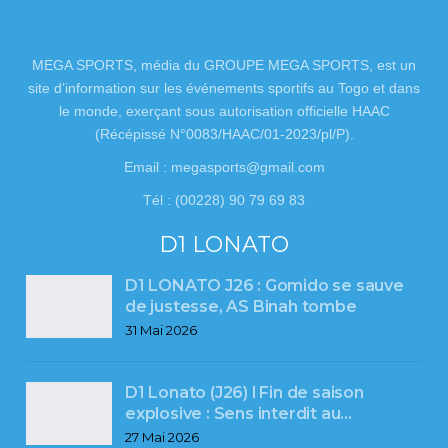
MEGA SPORTS, média du GROUPE MEGA SPORTS, est un
site d’information sur les événements sportifs au Togo et dans
le monde, exerçant sous autorisation officielle HAAC
(Récépissé N°0083/HAAC/01-2023/pl/P).
Email : megasports@gmail.com
Tél : (00228) 90 79 69 83
D1 LONATO
D1 LONATO J26 : Gomido se sauve
de justesse, AS Binah tombe
31 Mai 2026
D1 Lonato (J26) l Fin de saison
explosive : Sens interdit au…
27 Mai 2026