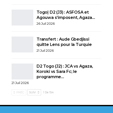
Togo| D2 (J3) : ASFOSA et
Agouwa s’imposent, Agaza…
26 Juil 2026
Transfert : Aude Gbedjissi
quitte Lens pour la Turquie
21 Juil 2026
D2 Togo (J2) : JCA vs Agaza,
Koroki vs Sara Fc; le
programme…
21 Juil 2026
PRÉC.
SUIV.
1 De 154