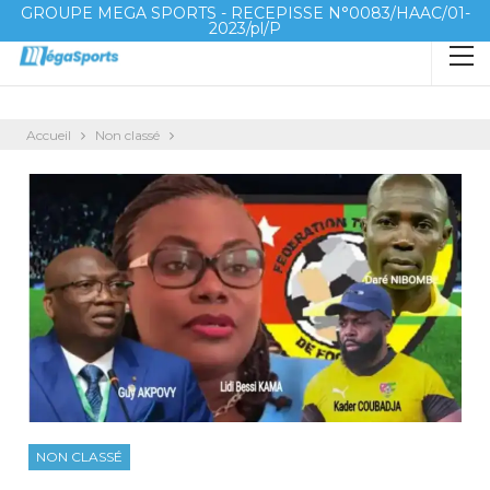
GROUPE MEGA SPORTS - RECEPISSE N°0083/HAAC/01-
2023/pl/P
Accueil
Non classé
NON CLASSÉ