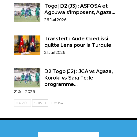
Togo| D2 (J3) : ASFOSA et
Agouwa s’imposent, Agaza…
26 Juil 2026
Transfert : Aude Gbedjissi
quitte Lens pour la Turquie
21 Juil 2026
D2 Togo (J2) : JCA vs Agaza,
Koroki vs Sara Fc; le
programme…
21 Juil 2026
PRÉC.
SUIV.
1 De 154