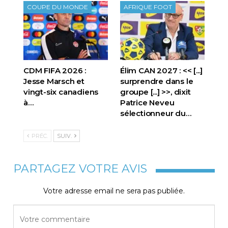
COUPE DU MONDE
AFRIQUE FOOT
CDM FIFA 2026 :
Élim CAN 2027 : << [...]
Jesse Marsch et
surprendre dans le
vingt-six canadiens
groupe [...] >>, dixit
à…
Patrice Neveu
sélectionneur du
…
PRÉC.
SUIV.
PARTAGEZ VOTRE AVIS
Votre adresse email ne sera pas publiée.