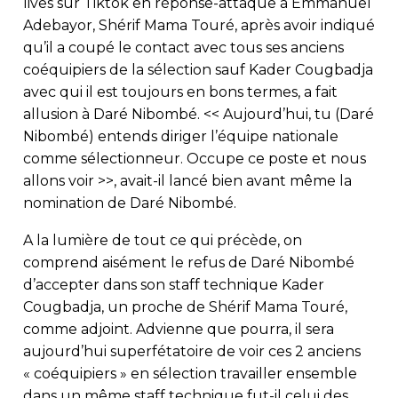
lives sur Tiktok en réponse-attaque à Emmanuel
Adebayor, Shérif Mama Touré, après avoir indiqué
qu’il a coupé le contact avec tous ses anciens
coéquipiers de la sélection sauf Kader Cougbadja
avec qui il est toujours en bons termes, a fait
allusion à Daré Nibombé. << Aujourd’hui, tu (Daré
Nibombé) entends diriger l’équipe nationale
comme sélectionneur. Occupe ce poste et nous
allons voir >>, avait-il lancé bien avant même la
nomination de Daré Nibombé.
A la lumière de tout ce qui précède, on
comprend aisément le refus de Daré Nibombé
d’accepter dans son staff technique Kader
Cougbadja, un proche de Shérif Mama Touré,
comme adjoint. Advienne que pourra, il sera
aujourd’hui superfétatoire de voir ces 2 anciens
« coéquipiers » en sélection travailler ensemble
dans un même staff technique fut-il celui des