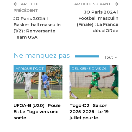
ARTICLE
ARTICLE SUIVANT
PRÉCÉDENT
JO Paris 2024 l
Football masculin
JO Paris 2024 l
(Finale) : La France
Basket-ball masculin
décolORée
(1/2) : Renversante
Team USA
Ne manquez pas
Tout
AFRIQUE FOOT
DEUXIEME DIVISION
UFOA-B (U20) l Poule
Togo-D2 l Saison
B : Le Togo vers une
2025-2026 : Le 19
sortie…
juillet pour le…