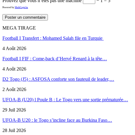
Prouvez que vous n’êtes pas une machine
− 1 = 5
Powered by
MathCaptcha
MEGA TIRAGE
Football I Transfert : Mohamed Salah file en Turquie
4 Août 2026
Football I FIF : Come-back d’Hervé Renard à la tête…
4 Août 2026
D2 Togo (J5) : ASFOSA conforte son fauteuil de leader,…
2 Août 2026
UFOA-B (U20) l Poule B : Le Togo vers une sortie prématurée…
29 Juil 2026
UFOA-B U20 : le Togo s’incline face au Burkina Faso…
28 Juil 2026