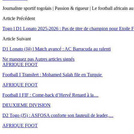
Journaliste sportif togolais | Passion & rigueur | Le football africai
Article Précédent
Togo l D1 Lonato 2025-2026 : Pas de titre de champion pour Etoile F
Article Suivant
D1 Lonato (J4) l Match avancé : AC Barracuda au ralenti
Ne manquez pas
Autres articles signés
AFRIQUE FOOT
Football I Transfert : Mohamed Salah file en Turquie
AFRIQUE FOOT
Football I FIF : Come-back d’Hervé Renard à la…
DEUXIEME DIVISION
D2 Togo (J5) : ASFOSA conforte son fauteuil de leader,…
AFRIQUE FOOT