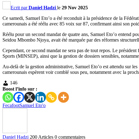
Ecrit par
Daniel Hadzi
le
29 Nov 2025
Ce samedi, Samuel Eto’o a été reconduit à la présidence de la Fédérati
camerounais a été réélu avec 85 voix sur 87, confirmant ainsi son poids
Réélu pour un second mandat de quatre ans, Samuel Eto’o entend pours
Seidou Mbombo Njoya, avait été marquée par des réformes structurelles,
Cependant, ce second mandat ne sera pas de tout repos. Le président f
Sports (MINSEP), ainsi que la gestion de dossiers sensibles, notamment
Au-delà de la gestion administrative, Samuel Eto’o est attendu sur les
camerounais espèrent voir comblé sous peu, notamment avec la proch
146
Boost l’info sur :
Fecafoot
Samuel Eto'o
Daniel Hadzi
200 Articles
0 commentaires