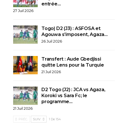
entrée…
27 Juil 2026
Togo| D2 (J3) : ASFOSA et
Agouwa s’imposent, Agaza…
26 Juil 2026
Transfert : Aude Gbedjissi
quitte Lens pour la Turquie
21 Juil 2026
D2 Togo (J2) : JCA vs Agaza,
Koroki vs Sara Fc; le
programme…
21 Juil 2026
PRÉC.
SUIV.
1 De 154