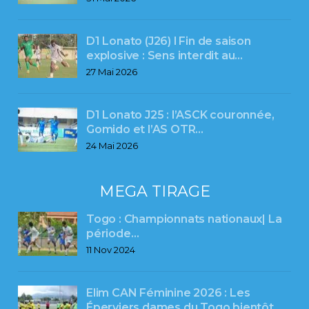
D1 Lonato (J26) l Fin de saison
explosive : Sens interdit au…
27 Mai 2026
D1 Lonato J25 : l’ASCK couronnée,
Gomido et l’AS OTR…
24 Mai 2026
MEGA TIRAGE
Togo : Championnats nationaux| La
période…
11 Nov 2024
Elim CAN Féminine 2026 : Les
Éperviers dames du Togo bientôt…