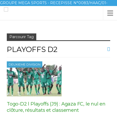
GROUPE MEGA SPORTS - RECEPISSE N°0083/HAAC/01-
2023/pl/P
Accueil
Playoffs D2
Parcourir Tag
PLAYOFFS D2
DEUXIEME DIVISION
Togo-D2 l Playoffs (J9) : Agaza FC, le nul en
clôture, résultats et classement