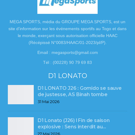
MEGA SPORTS, média du GROUPE MEGA SPORTS, est un
site d’information sur les événements sportifs au Togo et dans
le monde, exerçant sous autorisation officielle HAAC
(Récépissé N°0083/HAAC/01-2023/pl/P).
Email : megasports@gmail.com
Tél : (00228) 90 79 69 83
D1 LONATO
D1 LONATO J26 : Gomido se sauve
de justesse, AS Binah tombe
31 Mai 2026
D1 Lonato (J26) l Fin de saison
explosive : Sens interdit au…
27 Mai 2026