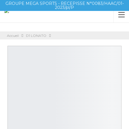
GROUPE MEGA SPORTS - RECEPISSE N°0083/HAAC/01-
2023/pl/P
Accueil
D1 LONATO