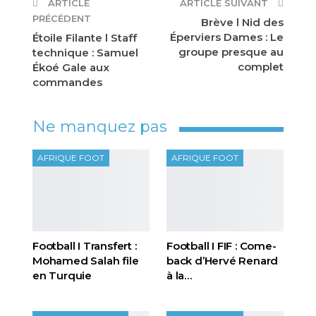
ARTICLE
ARTICLE SUIVANT
PRÉCÉDENT
Brève l Nid des
Éperviers Dames : Le
Étoile Filante l Staff
groupe presque au
technique : Samuel
complet
Ékoé Gale aux
commandes
Ne manquez pas
AFRIQUE FOOT
AFRIQUE FOOT
Football I Transfert :
Football I FIF : Come-
Mohamed Salah file
back d’Hervé Renard
en Turquie
à la…