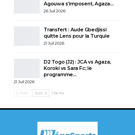
Agouwa s’imposent, Agaza…
26 Juil 2026
Transfert : Aude Gbedjissi
quitte Lens pour la Turquie
21 Juil 2026
D2 Togo (J2) : JCA vs Agaza,
Koroki vs Sara Fc; le
programme…
21 Juil 2026
PRÉC.
SUIV.
1 De 154