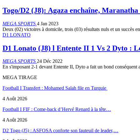
Togo/D2 (J8): Agaza enchaîne, Maranatha e
MEGA SPORTS
4 Jan 2023
Deux (02) victoires à domicile, trois (03) résultats nuls et un succès 
D1 LONATO
D1 Lonato (J8) l Entente II 1 Vs 2 Dyto : L
MEGA SPORTS
24 Déc 2022
En s'imposant 2-1 devant Entente II, Dyto a fait un bond conséquent 
MEGA TIRAGE
Football I Transfert : Mohamed Salah file en Turquie
4 Août 2026
Football I FIF : Come-back d’Hervé Renard à la tête…
4 Août 2026
D2 Togo (J5) : ASFOSA conforte son fauteuil de leader,…