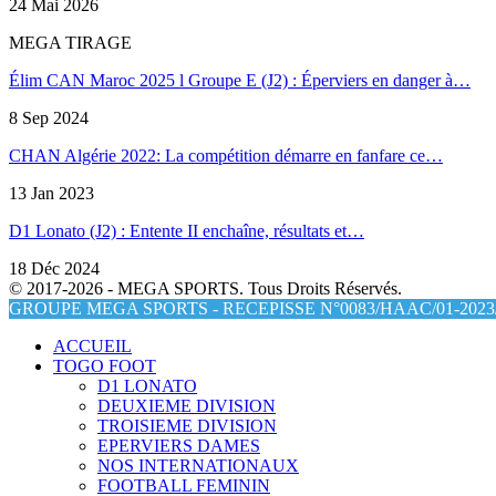
24 Mai 2026
MEGA TIRAGE
Élim CAN Maroc 2025 l Groupe E (J2) : Éperviers en danger à…
8 Sep 2024
CHAN Algérie 2022: La compétition démarre en fanfare ce…
13 Jan 2023
D1 Lonato (J2) : Entente II enchaîne, résultats et…
18 Déc 2024
© 2017-2026 - MEGA SPORTS. Tous Droits Réservés.
GROUPE MEGA SPORTS - RECEPISSE N°0083/HAAC/01-2023/
ACCUEIL
TOGO FOOT
D1 LONATO
DEUXIEME DIVISION
TROISIEME DIVISION
EPERVIERS DAMES
NOS INTERNATIONAUX
FOOTBALL FEMININ