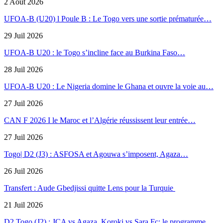
2 Août 2026
UFOA-B (U20) l Poule B : Le Togo vers une sortie prématurée…
29 Juil 2026
UFOA-B U20 : le Togo s’incline face au Burkina Faso…
28 Juil 2026
UFOA-B U20 : Le Nigeria domine le Ghana et ouvre la voie au…
27 Juil 2026
CAN F 2026 I le Maroc et l’Algérie réussissent leur entrée…
27 Juil 2026
Togo| D2 (J3) : ASFOSA et Agouwa s’imposent, Agaza…
26 Juil 2026
Transfert : Aude Gbedjissi quitte Lens pour la Turquie
21 Juil 2026
D2 Togo (J2) : JCA vs Agaza, Koroki vs Sara Fc; le programme…