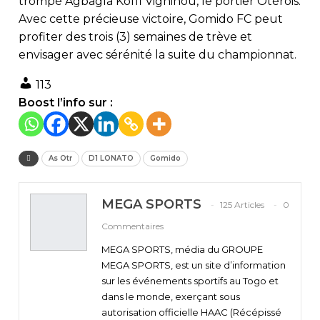
trompé Agbagla Koffi Vigninou, le portier Otérois.
Avec cette précieuse victoire, Gomido FC peut
profiter des trois (3) semaines de trève et
envisager avec sérénité la suite du championnat.
113
Boost l’info sur :
As Otr
D1 LONATO
Gomido
MEGA SPORTS
125 Articles
0
Commentaires
MEGA SPORTS, média du GROUPE
MEGA SPORTS, est un site d’information
sur les événements sportifs au Togo et
dans le monde, exerçant sous
autorisation officielle HAAC (Récépissé