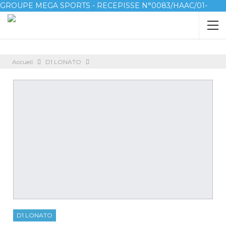
GROUPE MEGA SPORTS - RECEPISSE N°0083/HAAC/01-
2023/pl/P
Accueil
D1 LONATO
D1 LONATO