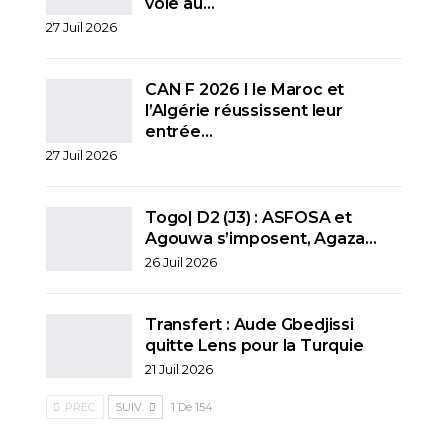
voie au…
27 Juil 2026
CAN F 2026 I le Maroc et
l’Algérie réussissent leur
entrée…
27 Juil 2026
Togo| D2 (J3) : ASFOSA et
Agouwa s’imposent, Agaza…
26 Juil 2026
Transfert : Aude Gbedjissi
quitte Lens pour la Turquie
21 Juil 2026
PRÉC.
SUIV.
1 De 154