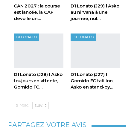
CAN 2027 : la course
D1 Lonato (J29) l Asko
est lancée, la CAF
au nirvana à une
dévoile un…
journée, nul…
D1 LONATO
D1 LONATO
D1 Lonato (J28) l Asko
D1 Lonato (J27) l
toujours en attente,
Gomido FC tatillon,
Gomido FC…
Asko en stand-by,…
PRÉC.
SUIV.
PARTAGEZ VOTRE AVIS