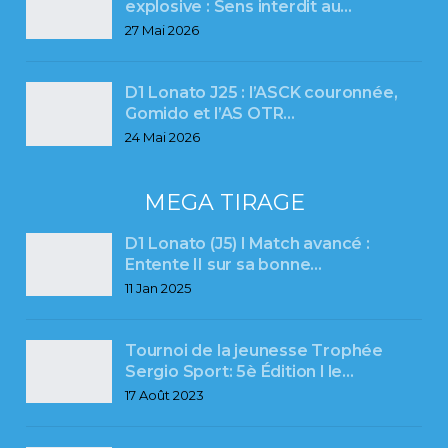
explosive : Sens interdit au…
27 Mai 2026
D1 Lonato J25 : l’ASCK couronnée,
Gomido et l’AS OTR…
24 Mai 2026
MEGA TIRAGE
D1 Lonato (J5) l Match avancé :
Entente II sur sa bonne…
11 Jan 2025
Tournoi de la jeunesse Trophée
Sergio Sport: 5è Édition l le…
17 Août 2023