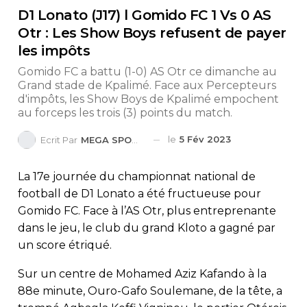
D1 Lonato (J17) l Gomido FC 1 Vs 0 AS
Otr : Les Show Boys refusent de payer
les impôts
Gomido FC a battu (1-0) AS Otr ce dimanche au
Grand stade de Kpalimé. Face aux Percepteurs
d'impôts, les Show Boys de Kpalimé empochent
au forceps les trois (3) points du match.
le
5 Fév 2023
Ecrit Par
MEGA SPORTS
La 17e journée du championnat national de
football de D1 Lonato a été fructueuse pour
Gomido FC. Face à l’AS Otr, plus entreprenante
dans le jeu, le club du grand Kloto a gagné par
un score étriqué.
Sur un centre de Mohamed Aziz Kafando à la
88e minute, Ouro-Gafo Soulemane, de la tête, a