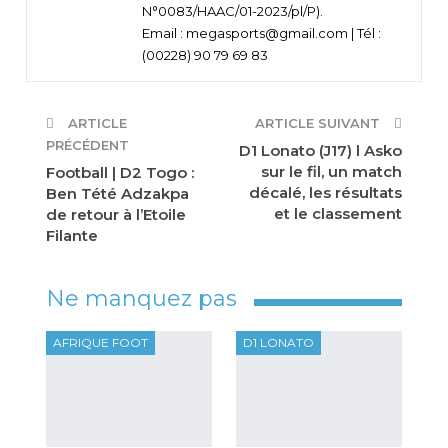
N°0083/HAAC/01-2023/pl/P).
Email : megasports@gmail.com | Tél :
(00228) 90 79 69 83
ARTICLE
ARTICLE SUIVANT
PRÉCÉDENT
D1 Lonato (J17) l Asko
sur le fil, un match
Football | D2 Togo :
décalé, les résultats
Ben Tété Adzakpa
et le classement
de retour à l’Etoile
Filante
Ne manquez pas
AFRIQUE FOOT
D1 LONATO