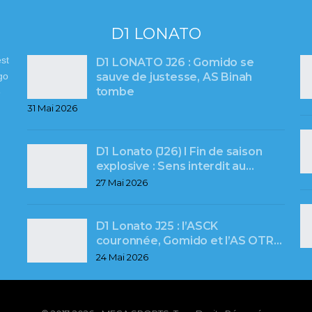
D1 LONATO
st
D1 LONATO J26 : Gomido se
sauve de justesse, AS Binah
go
tombe
e
31 Mai 2026
D1 Lonato (J26) l Fin de saison
explosive : Sens interdit au…
27 Mai 2026
D1 Lonato J25 : l’ASCK
couronnée, Gomido et l’AS OTR…
24 Mai 2026