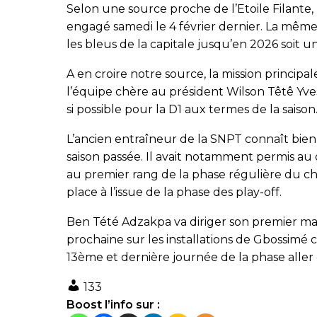
Selon une source proche de l’Etoile Filante
engagé samedi le 4 février dernier. La mêm
les bleus de la capitale jusqu’en 2026 soit u
A en croire notre source, la mission princip
l’équipe chère au président Wilson Têtê Yves
si possible pour la D1 aux termes de la saison
L’ancien entraîneur de la SNPT connaît bien le
saison passée. Il avait notamment permis a
au premier rang de la phase régulière du 
place à l’issue de la phase des play-off.
Ben Tété Adzakpa va diriger son premier matc
prochaine sur les installations de Gbossimé 
13ème et dernière journée de la phase alle
133
Boost l’info sur :