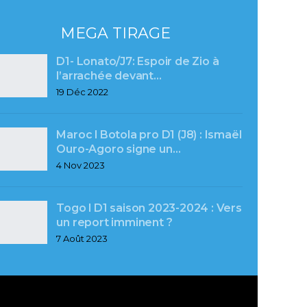
MEGA TIRAGE
D1- Lonato/J7: Espoir de Zio à
l’arrachée devant…
19 Déc 2022
Maroc l Botola pro D1 (J8) : Ismaël
Ouro-Agoro signe un…
4 Nov 2023
Togo l D1 saison 2023-2024 : Vers
un report imminent ?
7 Août 2023