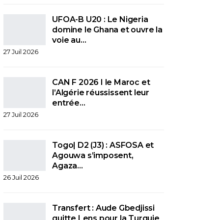
UFOA-B U20 : Le Nigeria
domine le Ghana et ouvre la
voie au…
27 Juil 2026
CAN F 2026 I le Maroc et
l’Algérie réussissent leur
entrée…
27 Juil 2026
Togo| D2 (J3) : ASFOSA et
Agouwa s’imposent,
Agaza…
26 Juil 2026
Transfert : Aude Gbedjissi
quitte Lens pour la Turquie