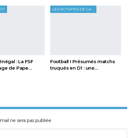
OOT
LES ACTIVITES DE LA FTF
Sénégal : La FSF
Football I Présumés matchs
page de Pape…
truqués en D1 : une…
mail ne sera pas publiée.