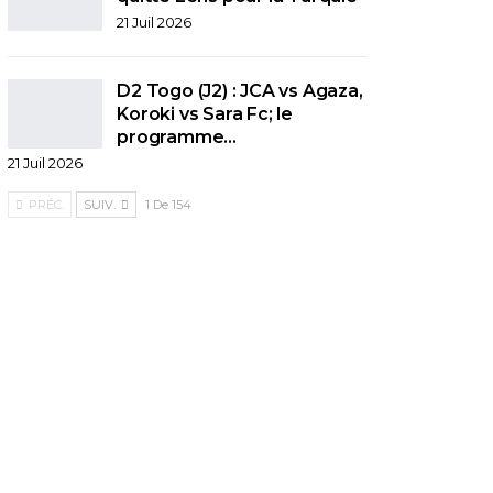
21 Juil 2026
D2 Togo (J2) : JCA vs Agaza,
Koroki vs Sara Fc; le
programme…
21 Juil 2026
PRÉC.
SUIV.
1 De 154