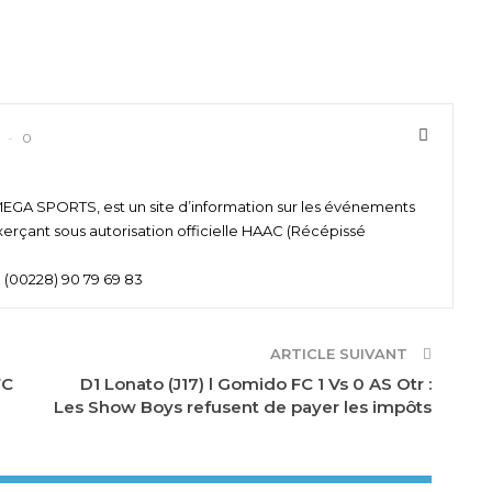
0
 SPORTS, est un site d’information sur les événements
xerçant sous autorisation officielle HAAC (Récépissé
 (00228) 90 79 69 83
ARTICLE SUIVANT
FC
D1 Lonato (J17) l Gomido FC 1 Vs 0 AS Otr :
Les Show Boys refusent de payer les impôts