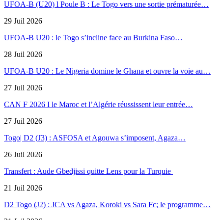
UFOA-B (U20) l Poule B : Le Togo vers une sortie prématurée…
29 Juil 2026
UFOA-B U20 : le Togo s’incline face au Burkina Faso…
28 Juil 2026
UFOA-B U20 : Le Nigeria domine le Ghana et ouvre la voie au…
27 Juil 2026
CAN F 2026 I le Maroc et l’Algérie réussissent leur entrée…
27 Juil 2026
Togo| D2 (J3) : ASFOSA et Agouwa s’imposent, Agaza…
26 Juil 2026
Transfert : Aude Gbedjissi quitte Lens pour la Turquie
21 Juil 2026
D2 Togo (J2) : JCA vs Agaza, Koroki vs Sara Fc; le programme…