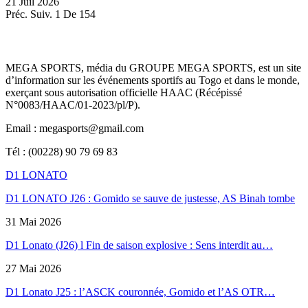
21 Juil 2026
Préc.
Suiv.
1 De 154
MEGA SPORTS, média du GROUPE MEGA SPORTS, est un site
d’information sur les événements sportifs au Togo et dans le monde,
exerçant sous autorisation officielle HAAC (Récépissé
N°0083/HAAC/01-2023/pl/P).
Email : megasports@gmail.com
Tél : (00228) 90 79 69 83
D1 LONATO
D1 LONATO J26 : Gomido se sauve de justesse, AS Binah tombe
31 Mai 2026
D1 Lonato (J26) l Fin de saison explosive : Sens interdit au…
27 Mai 2026
D1 Lonato J25 : l’ASCK couronnée, Gomido et l’AS OTR…