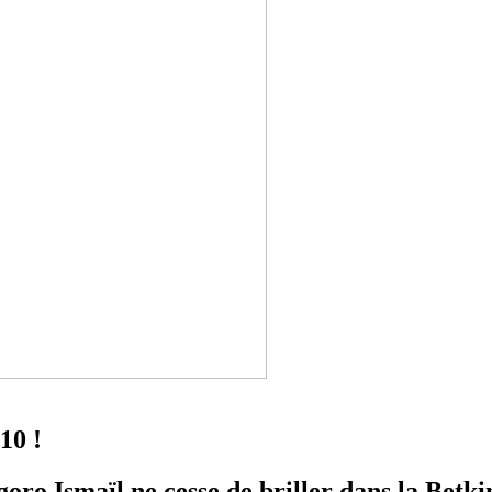
10 !
oro Ismaïl ne cesse de briller dans la Betk