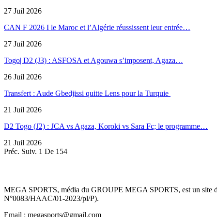
27 Juil 2026
CAN F 2026 I le Maroc et l’Algérie réussissent leur entrée…
27 Juil 2026
Togo| D2 (J3) : ASFOSA et Agouwa s’imposent, Agaza…
26 Juil 2026
Transfert : Aude Gbedjissi quitte Lens pour la Turquie
21 Juil 2026
D2 Togo (J2) : JCA vs Agaza, Koroki vs Sara Fc; le programme…
21 Juil 2026
Préc.
Suiv.
1 De 154
MEGA SPORTS, média du GROUPE MEGA SPORTS, est un site d’informa
N°0083/HAAC/01-2023/pl/P).
Email : megasports@gmail.com