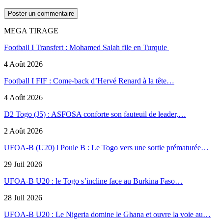
MEGA TIRAGE
Football I Transfert : Mohamed Salah file en Turquie
4 Août 2026
Football I FIF : Come-back d’Hervé Renard à la tête…
4 Août 2026
D2 Togo (J5) : ASFOSA conforte son fauteuil de leader,…
2 Août 2026
UFOA-B (U20) l Poule B : Le Togo vers une sortie prématurée…
29 Juil 2026
UFOA-B U20 : le Togo s’incline face au Burkina Faso…
28 Juil 2026
UFOA-B U20 : Le Nigeria domine le Ghana et ouvre la voie au…