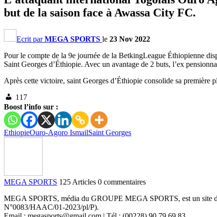
but de la saison face à Awassa City FC.
Ecrit par
MEGA SPORTS
le
23 Nov 2022
Pour le compte de la 9e journée de la BetkingLeague Éthiopienne disp
Saint Georges d’Éthiopie. Avec un avantage de 2 buts, l’ex pensionnair
Après cette victoire, saint Georges d’Éthiopie consolide sa première p
117
Boost l’info sur :
Ethiopie
Ouro-Agoro Ismail
Saint Georges
MEGA SPORTS
125 Articles
0 commentaires
MEGA SPORTS, média du GROUPE MEGA SPORTS, est un site d’informa
N°0083/HAAC/01-2023/pl/P).
Email : megasports@gmail.com | Tél : (00228) 90 79 69 83