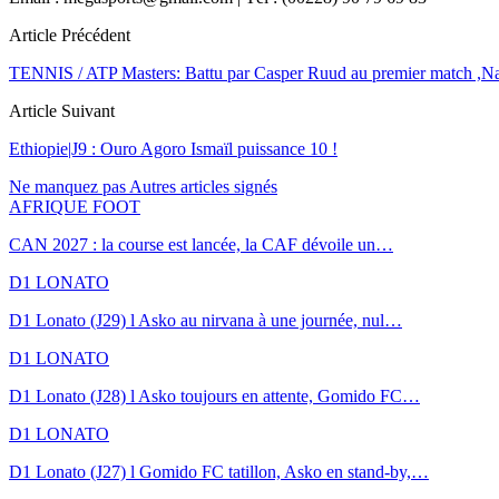
Article Précédent
TENNIS / ATP Masters: Battu par Casper Ruud au premier match ,Na
Article Suivant
Ethiopie|J9 : Ouro Agoro Ismaïl puissance 10 !
Ne manquez pas
Autres articles signés
AFRIQUE FOOT
CAN 2027 : la course est lancée, la CAF dévoile un…
D1 LONATO
D1 Lonato (J29) l Asko au nirvana à une journée, nul…
D1 LONATO
D1 Lonato (J28) l Asko toujours en attente, Gomido FC…
D1 LONATO
D1 Lonato (J27) l Gomido FC tatillon, Asko en stand-by,…