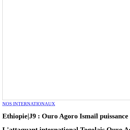
NOS INTERNATIONAUX
Ethiopie|J9 : Ouro Agoro Ismaïl puissance 
L'attaquant international Togolais Ouro Ag