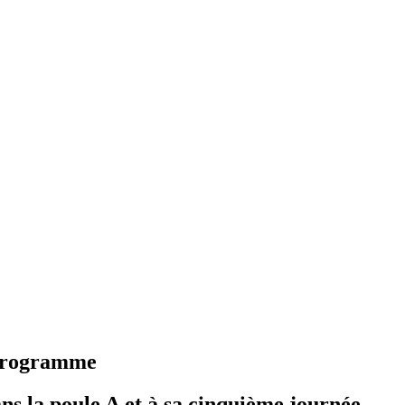
e programme
ns la poule A et à sa cinquième journée