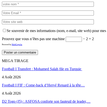
Se souvenir de mes informations (nom, e-mail, site web) pour mes
Prouvez que vous n’êtes pas une machine
− 2 = 2
Powered by
MathCaptcha
MEGA TIRAGE
Football I Transfert : Mohamed Salah file en Turquie
4 Août 2026
Football I FIF : Come-back d’Hervé Renard à la tête…
4 Août 2026
D2 Togo (J5) : ASFOSA conforte son fauteuil de leader,…