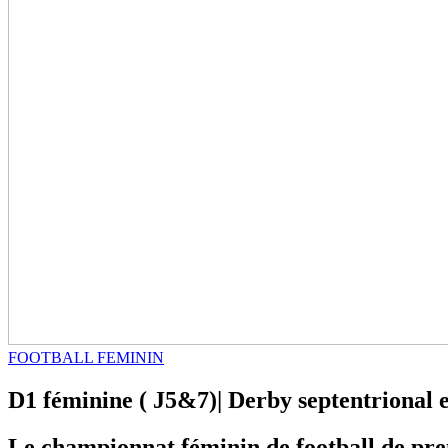
FOOTBALL FEMININ
D1 féminine ( J5&7)| Derby septentrional
Le championnat féminin de football de prem