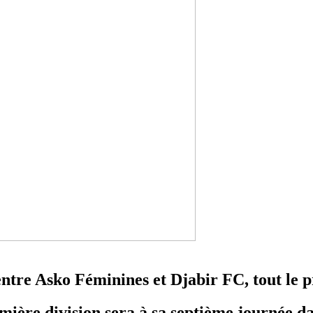
 entre Asko Féminines et Djabir FC, tout l
ière division sera à sa septième journée da