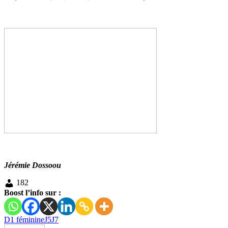
Jérémie Dossoou
182
Boost l’info sur :
D1 féminine
J5
J7