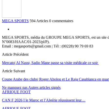
MEGA SPORTS
594 Articles
0 commentaires
MEGA SPORTS, média du GROUPE MEGA SPORTS, est un site d’informa
N°0083/HAAC/01-2023/pl/P).
Email : megasports@gmail.com | Tél : (00228) 90 79 69 83
Article Précédent
Mercato| Al Nassr, Sadio Mane passe sa visite médicale ce soir
Article Suivant
Coupe Arabe des clubs| Roger Aholou et Le Raja Casablanca en quart
Ne manquez pas
Autres articles signés
AFRIQUE FOOT
CAN F 2026 I le Maroc et l’Algérie réussissent leur…
AFRIQUE FOOT