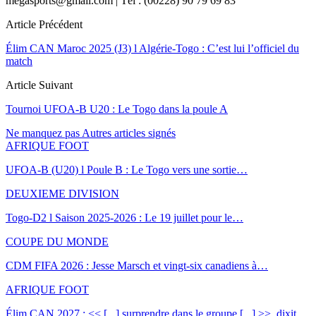
megasports@gmail.com | Tél : (00228) 90 79 69 83
Article Précédent
Élim CAN Maroc 2025 (J3) l Algérie-Togo : C’est lui l’officiel du
match
Article Suivant
Tournoi UFOA-B U20 : Le Togo dans la poule A
Ne manquez pas
Autres articles signés
AFRIQUE FOOT
UFOA-B (U20) l Poule B : Le Togo vers une sortie…
DEUXIEME DIVISION
Togo-D2 l Saison 2025-2026 : Le 19 juillet pour le…
COUPE DU MONDE
CDM FIFA 2026 : Jesse Marsch et vingt-six canadiens à…
AFRIQUE FOOT
Élim CAN 2027 : << [...] surprendre dans le groupe [...] >>, dixit