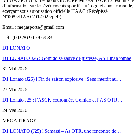
MEGA SPORTS, média du GROUPE MEGA SPORTS, est un site
d’information sur les événements sportifs au Togo et dans le monde,
exerçant sous autorisation officielle HAAC (Récépissé
N°0083/HAAC/01-2023/pl/P).
Email : megasports@gmail.com
Tél : (00228) 90 79 69 83
D1 LONATO
D1 LONATO J26 : Gomido se sauve de justesse, AS Binah tombe
31 Mai 2026
D1 Lonato (J26) l Fin de saison explosive : Sens interdit au…
27 Mai 2026
D1 Lonato J25 : l’ASCK couronnée, Gomido et l’AS OTR…
24 Mai 2026
MEGA TIRAGE
D1 LONATO (J25) l Semassi – As OTR, une rencontre de…