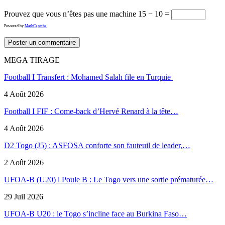
Prouvez que vous n’êtes pas une machine
15 − 10 =
Powered by
MathCaptcha
MEGA TIRAGE
Football I Transfert : Mohamed Salah file en Turquie
4 Août 2026
Football I FIF : Come-back d’Hervé Renard à la tête…
4 Août 2026
D2 Togo (J5) : ASFOSA conforte son fauteuil de leader,…
2 Août 2026
UFOA-B (U20) l Poule B : Le Togo vers une sortie prématurée…
29 Juil 2026
UFOA-B U20 : le Togo s’incline face au Burkina Faso…