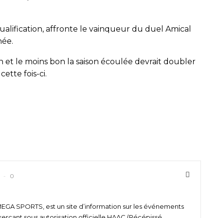
lification, affronte le vainqueur du duel Amical
née.
 et le moins bon la saison écoulée devrait doubler
ette fois-ci.
0
 SPORTS, est un site d’information sur les événements
xerçant sous autorisation officielle HAAC (Récépissé