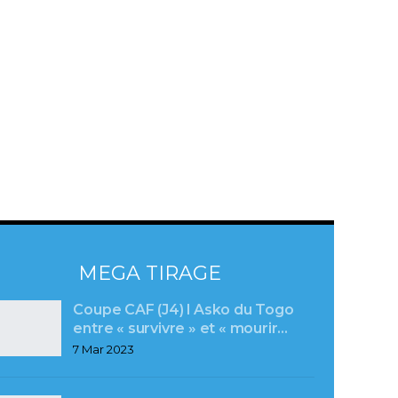
MEGA TIRAGE
Coupe CAF (J4) l Asko du Togo
entre « survivre » et « mourir…
7 Mar 2023