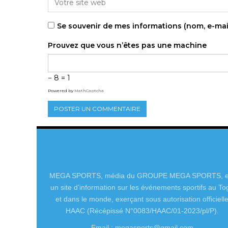
Se souvenir de mes informations (nom, e-mai
Prouvez que vous n’êtes pas une machine
− 8 = 1
Powered by
MathCaptcha
MEGA SPORTS, média du GROUPE MEGA SPORTS, e
un site d’information sur les événements sportifs au To
et dans le monde, exerçant sous autorisation officiell
HAAC (Récépissé N°0083/HAAC/01-2023/pl/P).
Email : megasports@gmail.com