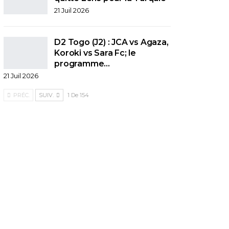
21 Juil 2026
D2 Togo (J2) : JCA vs Agaza,
Koroki vs Sara Fc; le
programme…
21 Juil 2026
PRÉC.
SUIV.
1 De 154