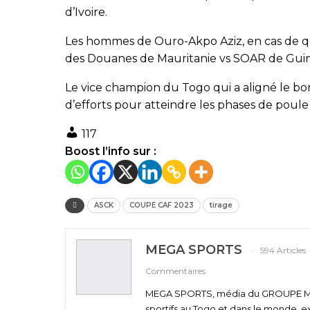
d’Ivoire.
Les hommes de Ouro-Akpo Aziz, en cas de qua
des Douanes de Mauritanie vs SOAR de Gui
Le vice champion du Togo qui a aligné le bon
d’efforts pour atteindre les phases de poule c
117
Boost l’info sur :
ASCK
COUPE CAF 2023
tirage
MEGA SPORTS
594 Articles
Commentaires
MEGA SPORTS, média du GROUPE MEGA
sportifs au Togo et dans le monde, e