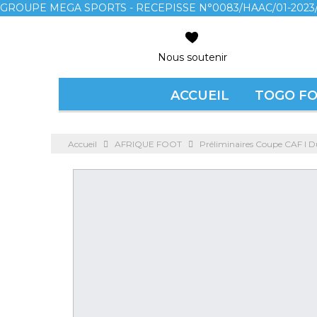
GROUPE MEGA SPORTS - RECEPISSE N°0083/HAAC/01-2023/
Nous soutenir
ACCUEIL
TOGO F
Accueil
AFRIQUE FOOT
Préliminaires Coupe CAF l D