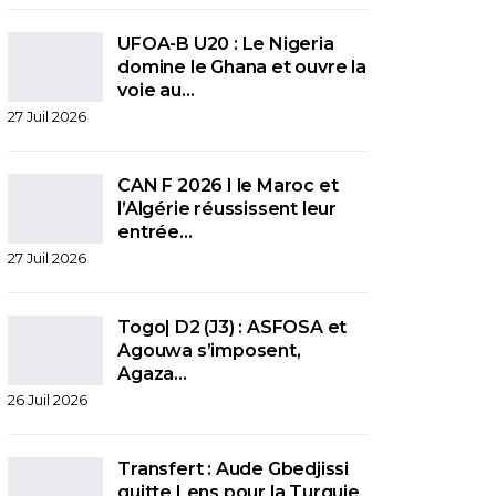
UFOA-B U20 : Le Nigeria
domine le Ghana et ouvre la
voie au…
27 Juil 2026
CAN F 2026 I le Maroc et
l’Algérie réussissent leur
entrée…
27 Juil 2026
Togo| D2 (J3) : ASFOSA et
Agouwa s’imposent,
Agaza…
26 Juil 2026
Transfert : Aude Gbedjissi
quitte Lens pour la Turquie