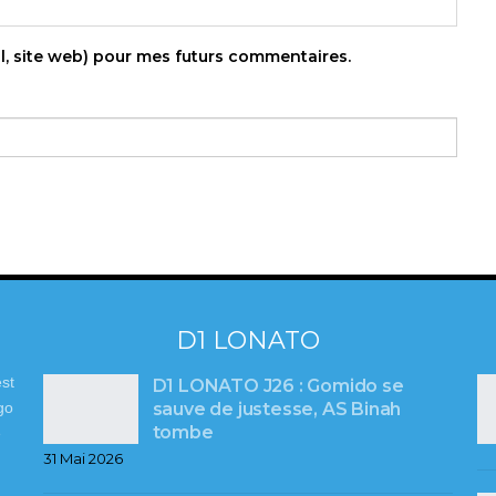
l, site web) pour mes futurs commentaires.
D1 LONATO
st
D1 LONATO J26 : Gomido se
sauve de justesse, AS Binah
go
tombe
e
31 Mai 2026