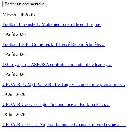
MEGA TIRAGE
Football I Transfert : Mohamed Salah file en Turquie
4 Août 2026
Football I FIF : Come-back d’Hervé Renard à la tête…
4 Août 2026
D2 Togo (J5) : ASFOSA conforte son fauteuil de leader,…
2 Août 2026
UFOA-B (U20) l Poule B : Le Togo vers une sortie prématurée…
29 Juil 2026
UFOA-B U20 : le Togo s’incline face au Burkina Faso…
28 Juil 2026
UFOA-B U20 : Le Nigeria domine le Ghana et ouvre la voie au…