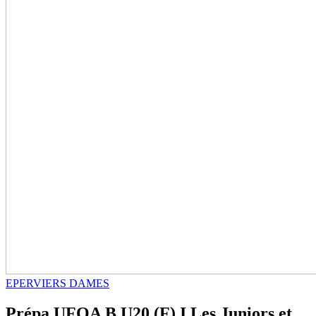
EPERVIERS DAMES
Prépa UFOA B U20 (F) I Les Juniors et