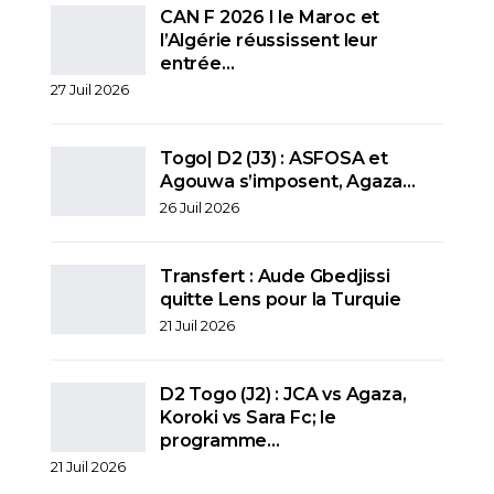
CAN F 2026 I le Maroc et
l’Algérie réussissent leur
entrée…
27 Juil 2026
Togo| D2 (J3) : ASFOSA et
Agouwa s’imposent, Agaza…
26 Juil 2026
Transfert : Aude Gbedjissi
quitte Lens pour la Turquie
21 Juil 2026
D2 Togo (J2) : JCA vs Agaza,
Koroki vs Sara Fc; le
programme…
21 Juil 2026