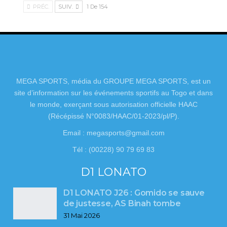
PRÉC.
SUIV.
1 De 154
MEGA SPORTS, média du GROUPE MEGA SPORTS, est un
site d’information sur les événements sportifs au Togo et dans
le monde, exerçant sous autorisation officielle HAAC
(Récépissé N°0083/HAAC/01-2023/pl/P).
Email : megasports@gmail.com
Tél : (00228) 90 79 69 83
D1 LONATO
D1 LONATO J26 : Gomido se sauve
de justesse, AS Binah tombe
31 Mai 2026