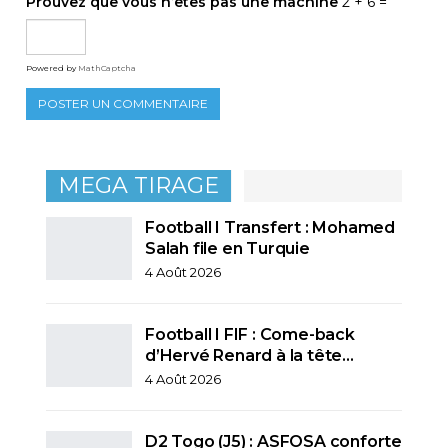
Prouvez que vous n’êtes pas une machine
2 + 6 =
Powered by
MathCaptcha
MEGA TIRAGE
Football I Transfert : Mohamed
Salah file en Turquie
4 Août 2026
Football I FIF : Come-back
d’Hervé Renard à la tête…
4 Août 2026
D2 Togo (J5) : ASFOSA conforte