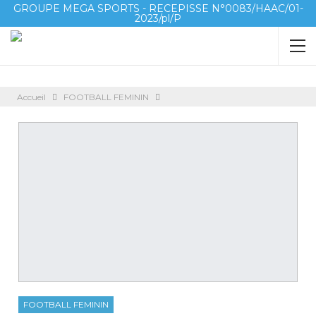
GROUPE MEGA SPORTS - RECEPISSE N°0083/HAAC/01-
2023/pl/P
Accueil
FOOTBALL FEMININ
FOOTBALL FEMININ