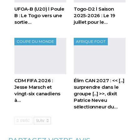
UFOA-B (U20) l Poule
Togo-D2 l Saison
B : Le Togo vers une
2025-2026 : Le 19
sortie…
juillet pour le…
COUPE DU MONDE
AFRIQUE FOOT
CDM FIFA 2026 :
Élim CAN 2027 : << [...]
Jesse Marsch et
surprendre dans le
vingt-six canadiens
groupe [...] >>, dixit
à…
Patrice Neveu
sélectionneur du
…
PRÉC.
SUIV.