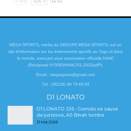
PRÉC.
SUIV.
1 De 154
MEGA SPORTS, média du GROUPE MEGA SPORTS, est un
site d’information sur les événements sportifs au Togo et dans
le monde, exerçant sous autorisation officielle HAAC
(Récépissé N°0083/HAAC/01-2023/pl/P).
Email : megasports@gmail.com
Tél : (00228) 90 79 69 83
D1 LONATO
D1 LONATO J26 : Gomido se sauve
de justesse, AS Binah tombe
31 Mai 2026