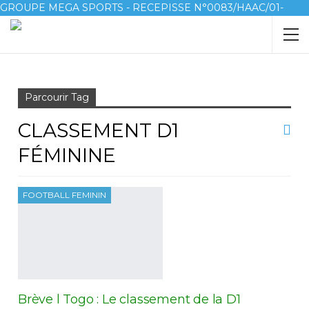
GROUPE MEGA SPORTS - RECEPISSE N°0083/HAAC/01-
2023/pl/P
Accueil
Classement D1 féminine
Parcourir Tag
CLASSEMENT D1
FÉMININE
FOOTBALL FEMININ
Brève l Togo : Le classement de la D1