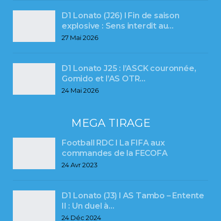
D1 Lonato (J26) l Fin de saison
explosive : Sens interdit au…
27 Mai 2026
D1 Lonato J25 : l’ASCK couronnée,
Gomido et l’AS OTR…
24 Mai 2026
MEGA TIRAGE
Football RDC l La FIFA aux
commandes de la FECOFA
24 Avr 2023
D1 Lonato (J3) l AS Tambo – Entente
II : Un duel à…
24 Déc 2024