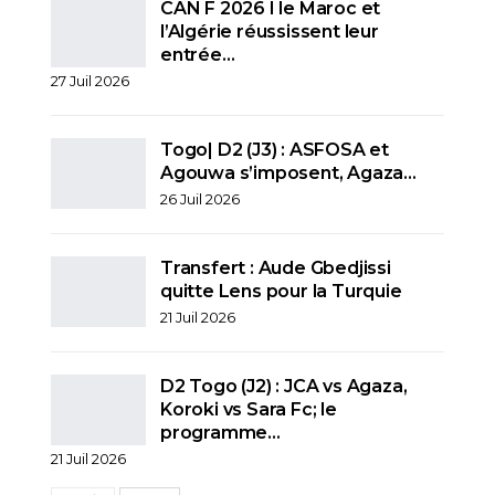
CAN F 2026 I le Maroc et
l’Algérie réussissent leur
entrée…
27 Juil 2026
Togo| D2 (J3) : ASFOSA et
Agouwa s’imposent, Agaza…
26 Juil 2026
Transfert : Aude Gbedjissi
quitte Lens pour la Turquie
21 Juil 2026
D2 Togo (J2) : JCA vs Agaza,
Koroki vs Sara Fc; le
programme…
21 Juil 2026