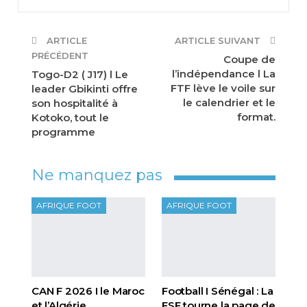
ARTICLE
ARTICLE SUIVANT
PRÉCÉDENT
Coupe de
l’indépendance l La
Togo-D2 ( J17) l Le
FTF lève le voile sur
leader Gbikinti offre
le calendrier et le
son hospitalité à
format.
Kotoko, tout le
programme
Ne manquez pas
AFRIQUE FOOT
AFRIQUE FOOT
CAN F 2026 I le Maroc
Football I Sénégal : La
et l’Algérie
FSF tourne la page de