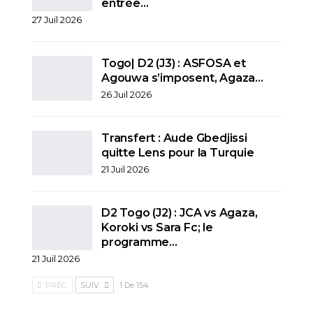
entrée…
27 Juil 2026
Togo| D2 (J3) : ASFOSA et
Agouwa s’imposent, Agaza…
26 Juil 2026
Transfert : Aude Gbedjissi
quitte Lens pour la Turquie
21 Juil 2026
D2 Togo (J2) : JCA vs Agaza,
Koroki vs Sara Fc; le
programme…
21 Juil 2026
PRÉC.
SUIV.
1 De 154