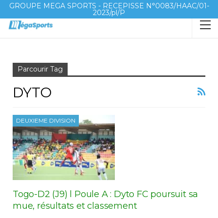
GROUPE MEGA SPORTS - RECEPISSE N°0083/HAAC/01-
2023/pl/P
Accueil
Dyto
Parcourir Tag
DYTO
DEUXIEME DIVISION
Togo-D2 (J9) l Poule A : Dyto FC poursuit sa
mue, résultats et classement