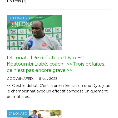
En trois (3)…
D1 LONATO
D1 Lonato l 3e défaite de Dyto FC :
Kpatoumbi Liabé, coach : << Trois défaites,
ce n'est pas encore grave >>
GODWIN AFEDO
6 Nov 2023
<< C'est le début. C'est la première saison que Dyto joue
le championnat avec un effectif composé uniquement
de militaires.…
D1 LONATO