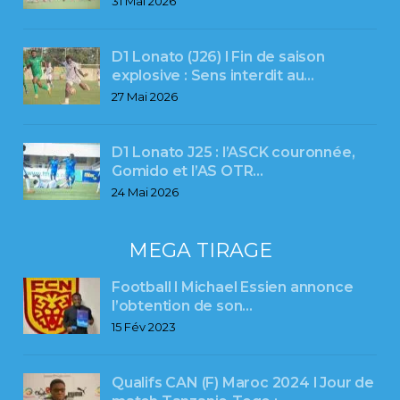
31 Mai 2026
D1 Lonato (J26) l Fin de saison
explosive : Sens interdit au…
27 Mai 2026
D1 Lonato J25 : l’ASCK couronnée,
Gomido et l’AS OTR…
24 Mai 2026
MEGA TIRAGE
Football l Michael Essien annonce
l’obtention de son…
15 Fév 2023
Qualifs CAN (F) Maroc 2024 l Jour de