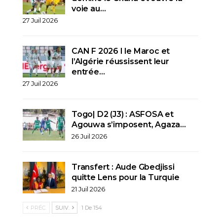
voie au…
27 Juil 2026
CAN F 2026 I le Maroc et
l’Algérie réussissent leur
entrée…
27 Juil 2026
Togo| D2 (J3) : ASFOSA et
Agouwa s’imposent, Agaza…
26 Juil 2026
Transfert : Aude Gbedjissi
quitte Lens pour la Turquie
21 Juil 2026
PRÉC.
SUIV.
1 De 154