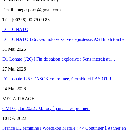
Email : megasports@gmail.com
Tél : (00228) 90 79 69 83
D1 LONATO
D1 LONATO J26 : Gomido se sauve de justesse, AS Binah tombe
31 Mai 2026
D1 Lonato (J26) l Fin de saison explosive : Sens interdit au…
27 Mai 2026
D1 Lonato J25 : l’ASCK couronnée, Gomido et l’AS OTR…
24 Mai 2026
MEGA TIRAGE
CMD Qatar 2022 : Maroc, à jamais les premiers
10 Déc 2022
France D2 féminine l Woedikou Mafille : << Continuer à gagner en