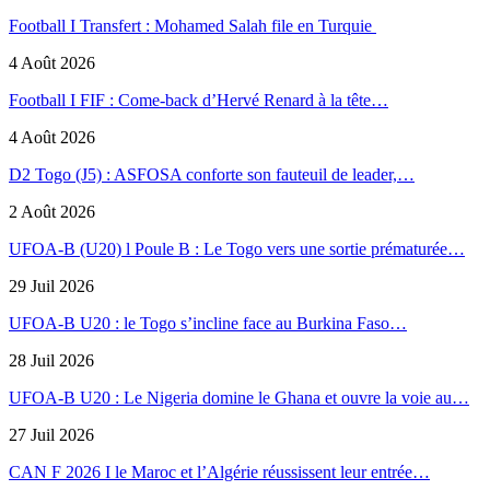
Football I Transfert : Mohamed Salah file en Turquie
4 Août 2026
Football I FIF : Come-back d’Hervé Renard à la tête…
4 Août 2026
D2 Togo (J5) : ASFOSA conforte son fauteuil de leader,…
2 Août 2026
UFOA-B (U20) l Poule B : Le Togo vers une sortie prématurée…
29 Juil 2026
UFOA-B U20 : le Togo s’incline face au Burkina Faso…
28 Juil 2026
UFOA-B U20 : Le Nigeria domine le Ghana et ouvre la voie au…
27 Juil 2026
CAN F 2026 I le Maroc et l’Algérie réussissent leur entrée…