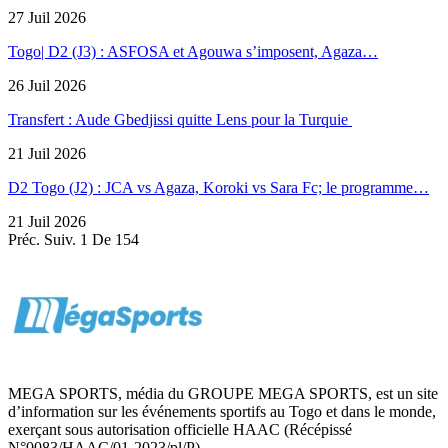
27 Juil 2026
Togo| D2 (J3) : ASFOSA et Agouwa s’imposent, Agaza…
26 Juil 2026
Transfert : Aude Gbedjissi quitte Lens pour la Turquie
21 Juil 2026
D2 Togo (J2) : JCA vs Agaza, Koroki vs Sara Fc; le programme…
21 Juil 2026
Préc.
Suiv.
1 De 154
MEGA SPORTS, média du GROUPE MEGA SPORTS, est un site
d’information sur les événements sportifs au Togo et dans le monde,
exerçant sous autorisation officielle HAAC (Récépissé
N°0083/HAAC/01-2023/pl/P).