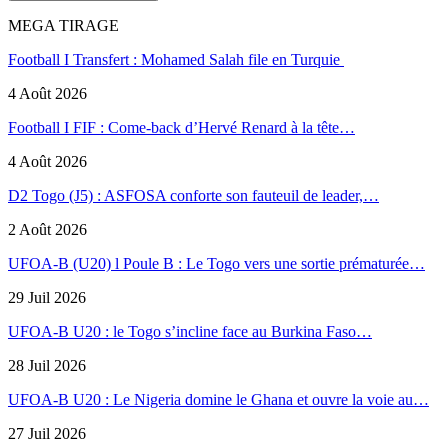
MEGA TIRAGE
Football I Transfert : Mohamed Salah file en Turquie
4 Août 2026
Football I FIF : Come-back d’Hervé Renard à la tête…
4 Août 2026
D2 Togo (J5) : ASFOSA conforte son fauteuil de leader,…
2 Août 2026
UFOA-B (U20) l Poule B : Le Togo vers une sortie prématurée…
29 Juil 2026
UFOA-B U20 : le Togo s’incline face au Burkina Faso…
28 Juil 2026
UFOA-B U20 : Le Nigeria domine le Ghana et ouvre la voie au…
27 Juil 2026