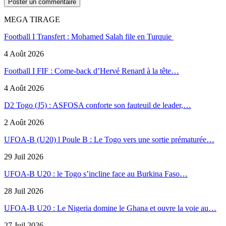
MEGA TIRAGE
Football I Transfert : Mohamed Salah file en Turquie
4 Août 2026
Football I FIF : Come-back d’Hervé Renard à la tête…
4 Août 2026
D2 Togo (J5) : ASFOSA conforte son fauteuil de leader,…
2 Août 2026
UFOA-B (U20) l Poule B : Le Togo vers une sortie prématurée…
29 Juil 2026
UFOA-B U20 : le Togo s’incline face au Burkina Faso…
28 Juil 2026
UFOA-B U20 : Le Nigeria domine le Ghana et ouvre la voie au…
27 Juil 2026