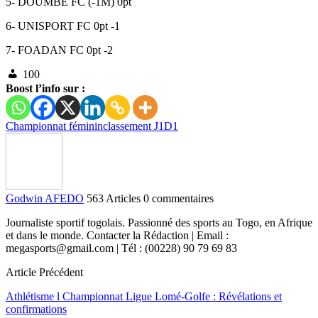
5- DOUMBE FC (-1M) 0pt
6- UNISPORT FC 0pt -1
7- FOADAN FC 0pt -2
100
Boost l’info sur :
Championnat féminin
classement J1
D1
Godwin AFEDO
563 Articles
0 commentaires
Journaliste sportif togolais. Passionné des sports au Togo, en Afrique
et dans le monde. Contacter la Rédaction | Email :
megasports@gmail.com | Tél : (00228) 90 79 69 83
Article Précédent
Athlétisme l Championnat Ligue Lomé-Golfe : Révélations et
confirmations