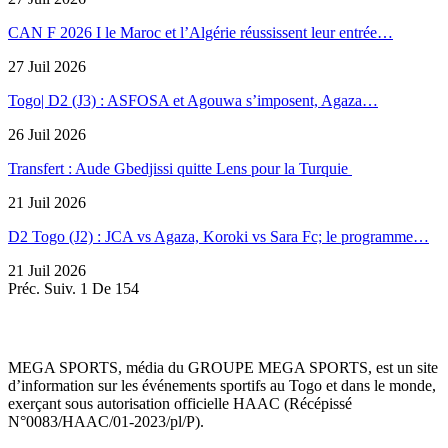
CAN F 2026 I le Maroc et l’Algérie réussissent leur entrée…
27 Juil 2026
Togo| D2 (J3) : ASFOSA et Agouwa s’imposent, Agaza…
26 Juil 2026
Transfert : Aude Gbedjissi quitte Lens pour la Turquie
21 Juil 2026
D2 Togo (J2) : JCA vs Agaza, Koroki vs Sara Fc; le programme…
21 Juil 2026
Préc.
Suiv.
1 De 154
MEGA SPORTS, média du GROUPE MEGA SPORTS, est un site
d’information sur les événements sportifs au Togo et dans le monde,
exerçant sous autorisation officielle HAAC (Récépissé
N°0083/HAAC/01-2023/pl/P).