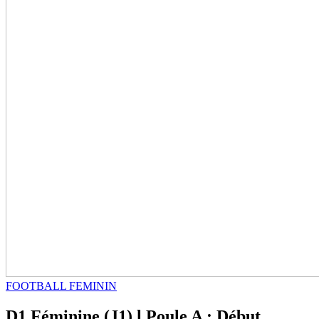
FOOTBALL FEMININ
D1 Féminine (J1) l Poule A : Début