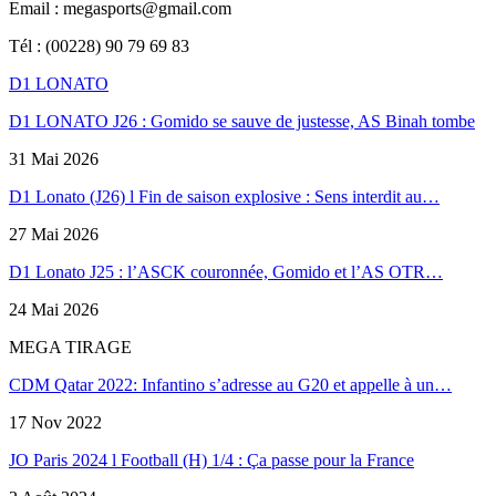
Email : megasports@gmail.com
Tél : (00228) 90 79 69 83
D1 LONATO
D1 LONATO J26 : Gomido se sauve de justesse, AS Binah tombe
31 Mai 2026
D1 Lonato (J26) l Fin de saison explosive : Sens interdit au…
27 Mai 2026
D1 Lonato J25 : l’ASCK couronnée, Gomido et l’AS OTR…
24 Mai 2026
MEGA TIRAGE
CDM Qatar 2022: Infantino s’adresse au G20 et appelle à un…
17 Nov 2022
JO Paris 2024 l Football (H) 1/4 : Ça passe pour la France