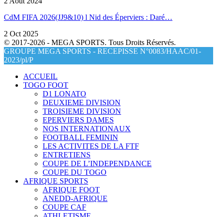
2 Août 2024
CdM FIFA 2026(JJ9&10) l Nid des Éperviers : Daré…
2 Oct 2025
© 2017-2026 - MEGA SPORTS. Tous Droits Réservés.
GROUPE MEGA SPORTS - RECEPISSE N°0083/HAAC/01-
2023/pl/P
ACCUEIL
TOGO FOOT
D1 LONATO
DEUXIEME DIVISION
TROISIEME DIVISION
EPERVIERS DAMES
NOS INTERNATIONAUX
FOOTBALL FEMININ
LES ACTIVITES DE LA FTF
ENTRETIENS
COUPE DE L’INDEPENDANCE
COUPE DU TOGO
AFRIQUE SPORTS
AFRIQUE FOOT
ANEDD-AFRIQUE
COUPE CAF
ATHLETISME