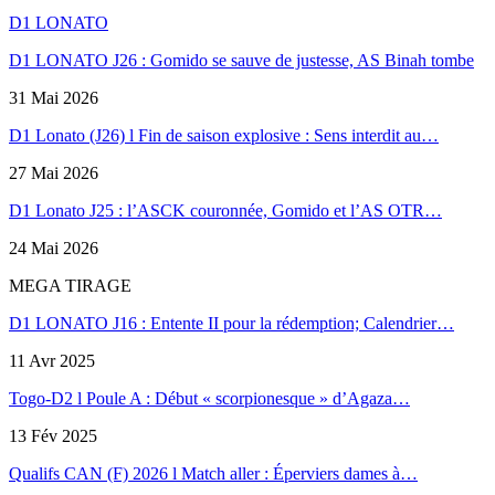
D1 LONATO
D1 LONATO J26 : Gomido se sauve de justesse, AS Binah tombe
31 Mai 2026
D1 Lonato (J26) l Fin de saison explosive : Sens interdit au…
27 Mai 2026
D1 Lonato J25 : l’ASCK couronnée, Gomido et l’AS OTR…
24 Mai 2026
MEGA TIRAGE
D1 LONATO J16 : Entente II pour la rédemption; Calendrier…
11 Avr 2025
Togo-D2 l Poule A : Début « scorpionesque » d’Agaza…
13 Fév 2025
Qualifs CAN (F) 2026 l Match aller : Éperviers dames à…