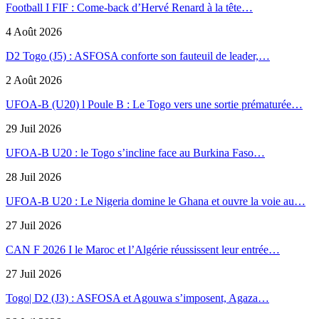
Football I FIF : Come-back d’Hervé Renard à la tête…
4 Août 2026
D2 Togo (J5) : ASFOSA conforte son fauteuil de leader,…
2 Août 2026
UFOA-B (U20) l Poule B : Le Togo vers une sortie prématurée…
29 Juil 2026
UFOA-B U20 : le Togo s’incline face au Burkina Faso…
28 Juil 2026
UFOA-B U20 : Le Nigeria domine le Ghana et ouvre la voie au…
27 Juil 2026
CAN F 2026 I le Maroc et l’Algérie réussissent leur entrée…
27 Juil 2026
Togo| D2 (J3) : ASFOSA et Agouwa s’imposent, Agaza…