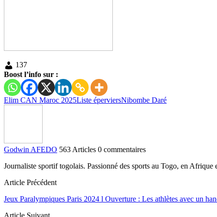
137
Boost l’info sur :
Elim CAN Maroc 2025
Liste éperviers
Nibombe Daré
Godwin AFEDO
563 Articles
0 commentaires
Journaliste sportif togolais. Passionné des sports au Togo, en Afriqu
Article Précédent
Jeux Paralympiques Paris 2024 l Ouverture : Les athlètes avec un han
Article Suivant