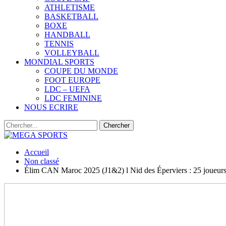
ATHLETISME
BASKETBALL
BOXE
HANDBALL
TENNIS
VOLLEYBALL
MONDIAL SPORTS
COUPE DU MONDE
FOOT EUROPE
LDC – UEFA
LDC FEMININE
NOUS ECRIRE
Accueil
Non classé
Élim CAN Maroc 2025 (J1&2) l Nid des Éperviers : 25 joueu