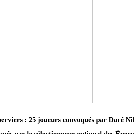
erviers : 25 joueurs convoqués par Daré N
oqués par le sélectionneur national des Épe