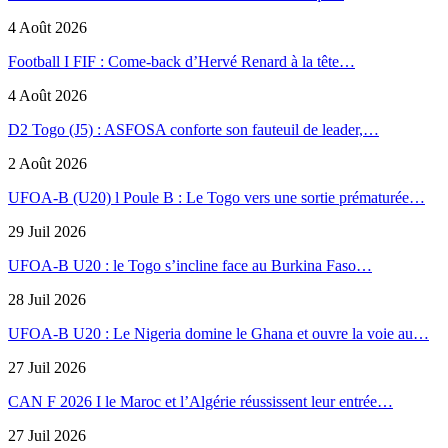
4 Août 2026
Football I FIF : Come-back d’Hervé Renard à la tête…
4 Août 2026
D2 Togo (J5) : ASFOSA conforte son fauteuil de leader,…
2 Août 2026
UFOA-B (U20) l Poule B : Le Togo vers une sortie prématurée…
29 Juil 2026
UFOA-B U20 : le Togo s’incline face au Burkina Faso…
28 Juil 2026
UFOA-B U20 : Le Nigeria domine le Ghana et ouvre la voie au…
27 Juil 2026
CAN F 2026 I le Maroc et l’Algérie réussissent leur entrée…
27 Juil 2026