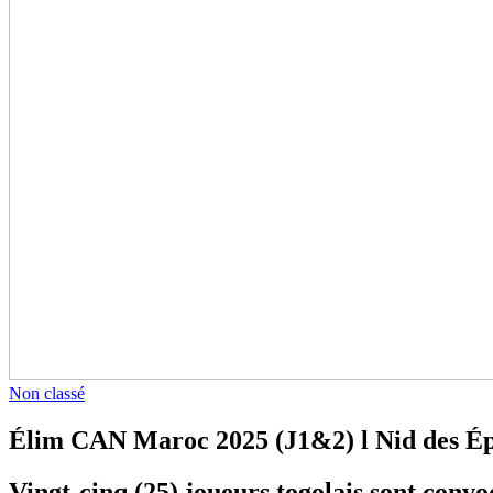
Non classé
Élim CAN Maroc 2025 (J1&2) l Nid des Ép
Vingt-cinq (25) joueurs togolais sont conv