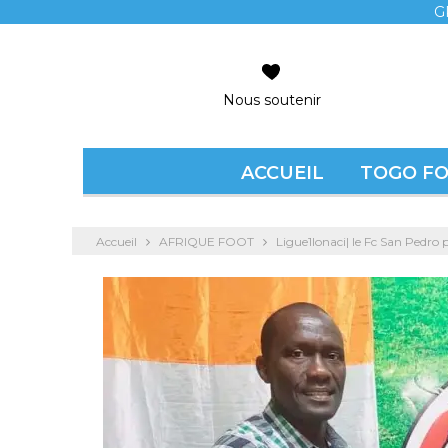
G
Nous soutenir
ACCUEIL
TOGO F
Accueil
AFRIQUE FOOT
Ligue1lonaci| le Fc San Pedro