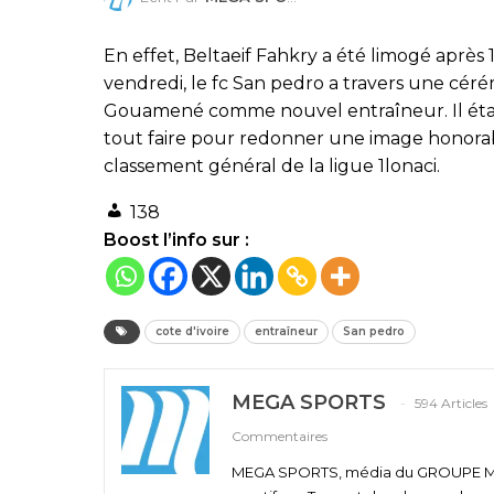
En effet, Beltaeif Fahkry a été limogé après 
vendredi, le fc San pedro a travers une céré
Gouamené comme nouvel entraîneur. Il était
tout faire pour redonner une image honora
classement général de la ligue 1lonaci.
138
Boost l’info sur :
cote d'ivoire
entraîneur
San pedro
MEGA SPORTS
594 Articles
Commentaires
MEGA SPORTS, média du GROUPE MEGA