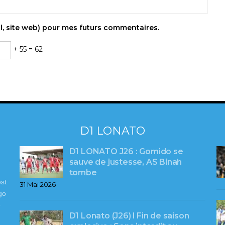
l, site web) pour mes futurs commentaires.
+ 55 = 62
D1 LONATO
D1 LONATO J26 : Gomido se
sauve de justesse, AS Binah
tombe
st
31 Mai 2026
go
e
D1 Lonato (J26) l Fin de saison