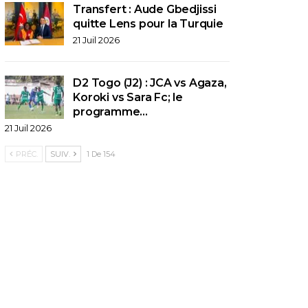
Transfert : Aude Gbedjissi
quitte Lens pour la Turquie
21 Juil 2026
D2 Togo (J2) : JCA vs Agaza,
Koroki vs Sara Fc; le
programme…
21 Juil 2026
PRÉC.
SUIV.
1 De 154