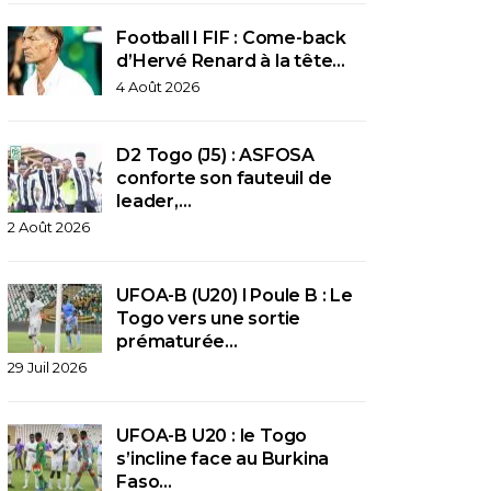
Football I FIF : Come-back
d’Hervé Renard à la tête…
4 Août 2026
D2 Togo (J5) : ASFOSA
conforte son fauteuil de
leader,…
2 Août 2026
UFOA-B (U20) l Poule B : Le
Togo vers une sortie
prématurée…
29 Juil 2026
UFOA-B U20 : le Togo
s’incline face au Burkina
Faso…