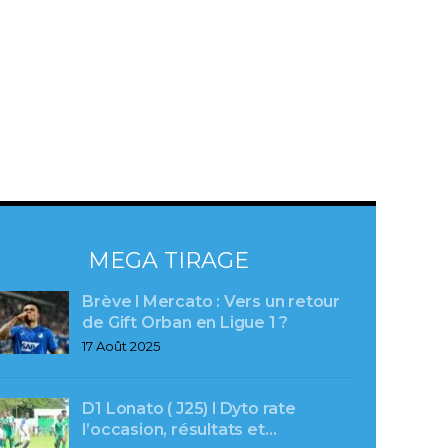
MEGA TIRAGE
Brève l Mercato : Vers un retour
de Gift Orban en Ligue 1 ?
17 Août 2025
D1 Lonato ( J25) l Dyto rate
l’occasion, résultats et…