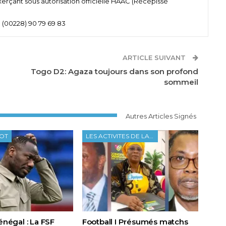
xerçant sous autorisation officielle HAAC (Récépissé
 (00228) 90 79 69 83
ARTICLE SUIVANT
Togo D2: Agaza toujours dans son profond
sommeil
Autres Articles Signés
OOT
LES ACTIVITES DE LA FTF
Sénégal : La FSF
Football I Présumés matchs