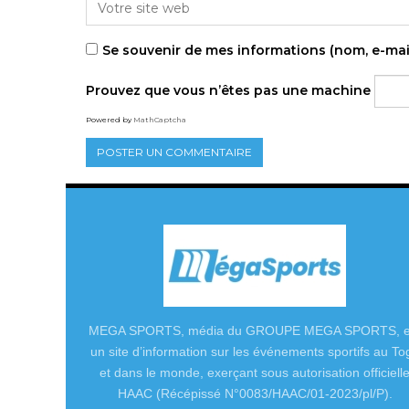
Se souvenir de mes informations (nom, e-mai
Prouvez que vous n’êtes pas une machine
Powered by
MathCaptcha
MEGA SPORTS, média du GROUPE MEGA SPORTS, e
un site d’information sur les événements sportifs au To
et dans le monde, exerçant sous autorisation officiell
HAAC (Récépissé N°0083/HAAC/01-2023/pl/P).