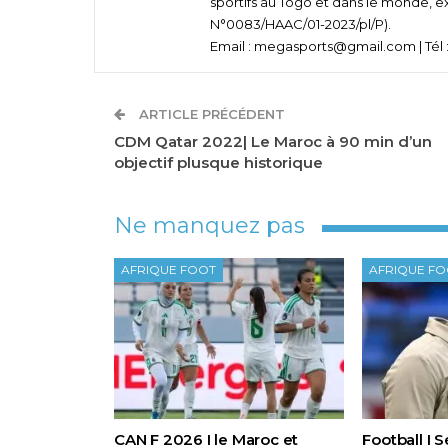
sportifs au Togo et dans le monde, e
N°0083/HAAC/01-2023/pl/P).
Email : megasports@gmail.com | Tél :
ARTICLE PRÉCÉDENT
CDM Qatar 2022| Le Maroc à 90 min d’un
objectif plusque historique
Ne manquez pas
AFRIQUE FOOT
AFRIQUE F
CAN F 2026 I le Maroc et
Football I 