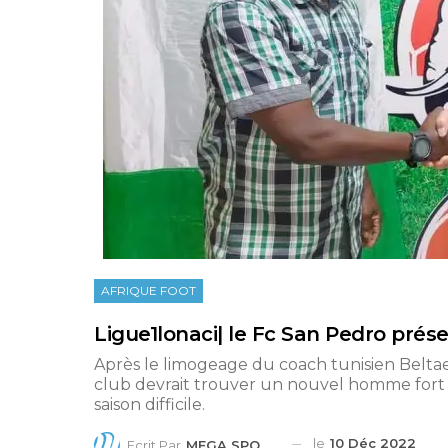
AFRIQUE FOOT
Ligue1lonaci| le Fc San Pedro pré
Après le limogeage du coach tunisien Beltaei
club devrait trouver un nouvel homme fort à
saison difficile.
le
10 Déc 2022
Ecrit Par
MEGA SPORTS