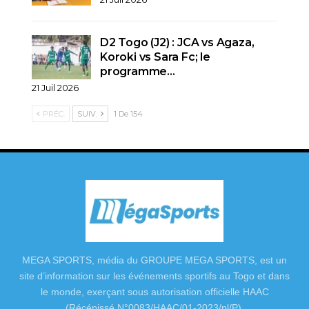
D2 Togo (J2) : JCA vs Agaza,
Koroki vs Sara Fc; le
programme…
21 Juil 2026
PRÉC.
SUIV.
1 De 154
MEGA SPORTS, média du GROUPE MEGA SPORTS, est un
site d’information sur les événements sportifs au Togo et dans
le monde, exerçant sous autorisation officielle HAAC
(Récépissé N°0083/HAAC/01-2023/pl/P).