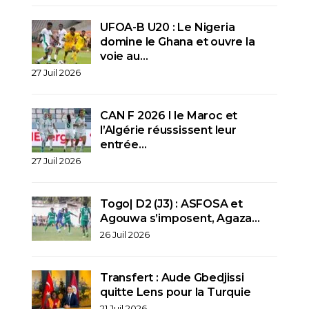
UFOA-B U20 : Le Nigeria
domine le Ghana et ouvre la
voie au…
27 Juil 2026
CAN F 2026 I le Maroc et
l’Algérie réussissent leur
entrée…
27 Juil 2026
Togo| D2 (J3) : ASFOSA et
Agouwa s’imposent, Agaza…
26 Juil 2026
Transfert : Aude Gbedjissi
quitte Lens pour la Turquie
21 Juil 2026