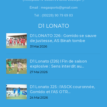
Email : megasports@gmail.com
Tél : (00228) 90 79 69 83
D1 LONATO
D1 LONATO J26 : Gomido se sauve
de justesse, AS Binah tombe
31 Mai 2026
D1 Lonato (J26) l Fin de saison
explosive : Sens interdit au…
27 Mai 2026
D1 Lonato J25 : l’ASCK couronnée,
Gomido et l’AS OTR…
24 Mai 2026