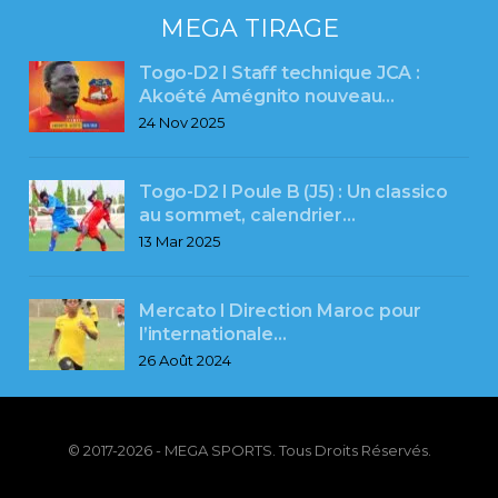
MEGA TIRAGE
Togo-D2 l Staff technique JCA :
Akoété Amégnito nouveau…
24 Nov 2025
Togo-D2 l Poule B (J5) : Un classico
au sommet, calendrier…
13 Mar 2025
Mercato l Direction Maroc pour
l’internationale…
26 Août 2024
© 2017-2026 - MEGA SPORTS. Tous Droits Réservés.