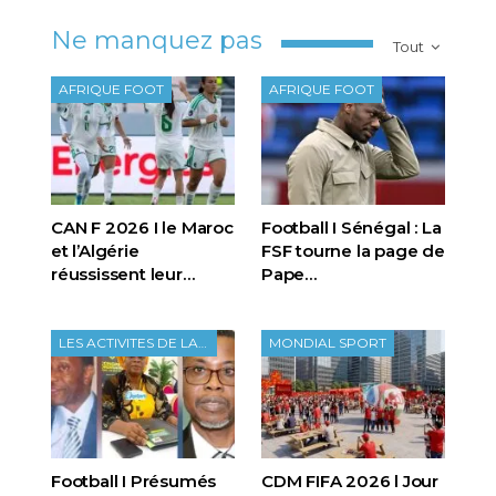
Ne manquez pas
Tout
AFRIQUE FOOT
AFRIQUE FOOT
CAN F 2026 I le Maroc
Football I Sénégal : La
et l’Algérie
FSF tourne la page de
réussissent leur…
Pape…
LES ACTIVITES DE LA FTF
MONDIAL SPORT
Football I Présumés
CDM FIFA 2026 l Jour