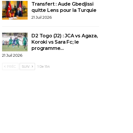
Transfert : Aude Gbedjissi
quitte Lens pour la Turquie
21 Juil 2026
D2 Togo (J2) : JCA vs Agaza,
Koroki vs Sara Fc; le
programme…
21 Juil 2026
PRÉC.
SUIV.
1 De 154