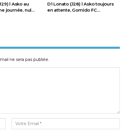
J29) l Asko au
D1 Lonato (J28) l Asko toujours
ne journée, nul…
en attente, Gomido FC…
mail ne sera pas publiée.