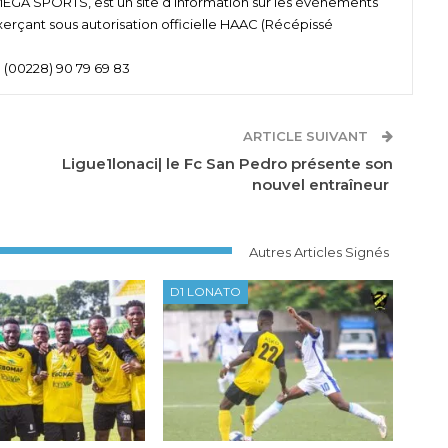
 SPORTS, est un site d’information sur les événements
xerçant sous autorisation officielle HAAC (Récépissé
 (00228) 90 79 69 83
ARTICLE SUIVANT
Ligue1lonaci| le Fc San Pedro présente son
nouvel entraîneur
Autres Articles Signés
D1 LONATO