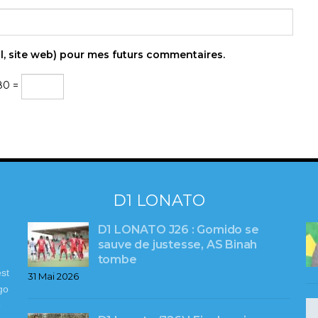
l, site web) pour mes futurs commentaires.
80 =
D1 LONATO
D1 LONATO J26 : Gomido se
sauve de justesse, AS Binah
tombe
st
31 Mai 2026
go
e