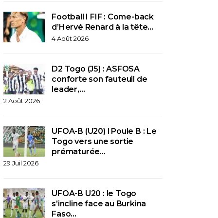
Football I FIF : Come-back
d’Hervé Renard à la tête…
4 Août 2026
D2 Togo (J5) : ASFOSA
conforte son fauteuil de
leader,…
2 Août 2026
UFOA-B (U20) l Poule B : Le
Togo vers une sortie
prématurée…
29 Juil 2026
UFOA-B U20 : le Togo
s’incline face au Burkina
Faso…