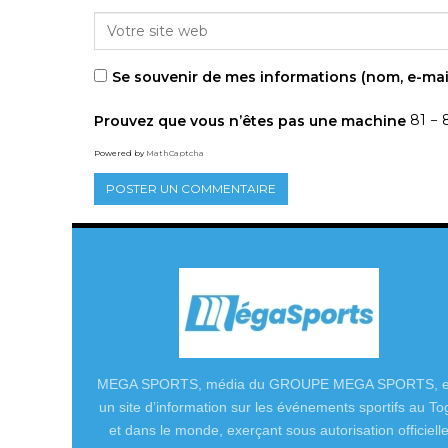
Se souvenir de mes informations (nom, e-mai
Prouvez que vous n’êtes pas une machine
81 − 
Powered by
MathCaptcha
MEGA SPORTS, média du GROUPE MEGA SPORTS, e
un site d’information sur les événements sportifs au To
et dans le monde, exerçant sous autorisation officiell