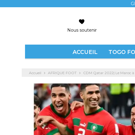
G
Nous soutenir
ACCUEIL
TOGO F
Accueil
AFRIQUE FOOT
CDM Qatar 2022| Le Maroc à 9