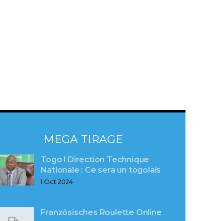
MEGA TIRAGE
Togo l Direction Technique
Nationale : Ce sera un togolais
1 Oct 2024
Französisches Roulette Online