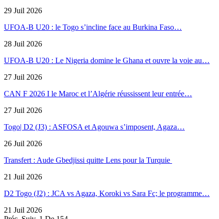
29 Juil 2026
UFOA-B U20 : le Togo s’incline face au Burkina Faso…
28 Juil 2026
UFOA-B U20 : Le Nigeria domine le Ghana et ouvre la voie au…
27 Juil 2026
CAN F 2026 I le Maroc et l’Algérie réussissent leur entrée…
27 Juil 2026
Togo| D2 (J3) : ASFOSA et Agouwa s’imposent, Agaza…
26 Juil 2026
Transfert : Aude Gbedjissi quitte Lens pour la Turquie
21 Juil 2026
D2 Togo (J2) : JCA vs Agaza, Koroki vs Sara Fc; le programme…
21 Juil 2026
Préc.
Suiv.
1 De 154