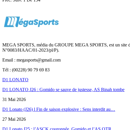
MEGA SPORTS, média du GROUPE MEGA SPORTS, est un site d’informa
N°0083/HAAC/01-2023/pl/P).
Email : megasports@gmail.com
Tél : (00228) 90 79 69 83
D1 LONATO
D1 LONATO J26 : Gomido se sauve de justesse, AS Binah tombe
31 Mai 2026
D1 Lonato (J26) l Fin de saison explosive : Sens interdit au…
27 Mai 2026
D1 Lonato J25 : l’ASCK couronnée, Gomido et l’AS OTR…