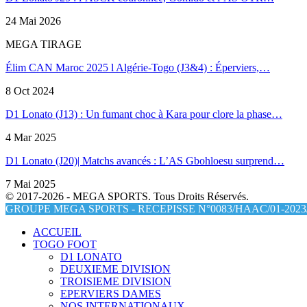
24 Mai 2026
MEGA TIRAGE
Élim CAN Maroc 2025 l Algérie-Togo (J3&4) : Éperviers,…
8 Oct 2024
D1 Lonato (J13) : Un fumant choc à Kara pour clore la phase…
4 Mar 2025
D1 Lonato (J20)| Matchs avancés : L’AS Gbohloesu surprend…
7 Mai 2025
© 2017-2026 - MEGA SPORTS. Tous Droits Réservés.
GROUPE MEGA SPORTS - RECEPISSE N°0083/HAAC/01-2023/
ACCUEIL
TOGO FOOT
D1 LONATO
DEUXIEME DIVISION
TROISIEME DIVISION
EPERVIERS DAMES
NOS INTERNATIONAUX