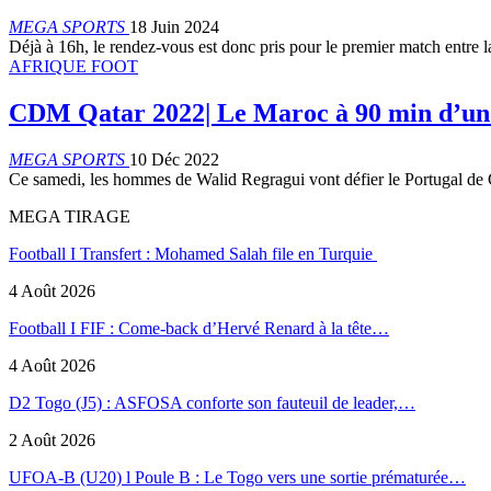
MEGA SPORTS
18 Juin 2024
Déjà à 16h, le rendez-vous est donc pris pour le premier match entre 
AFRIQUE FOOT
CDM Qatar 2022| Le Maroc à 90 min d’un o
MEGA SPORTS
10 Déc 2022
Ce samedi, les hommes de Walid Regragui vont défier le Portugal de 
MEGA TIRAGE
Football I Transfert : Mohamed Salah file en Turquie
4 Août 2026
Football I FIF : Come-back d’Hervé Renard à la tête…
4 Août 2026
D2 Togo (J5) : ASFOSA conforte son fauteuil de leader,…
2 Août 2026
UFOA-B (U20) l Poule B : Le Togo vers une sortie prématurée…